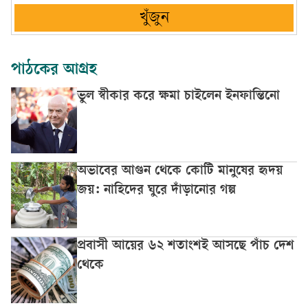
খুঁজুন
পাঠকের আগ্রহ
ভুল স্বীকার করে ক্ষমা চাইলেন ইনফান্তিনো
অভাবের আগুন থেকে কোটি মানুষের হৃদয়
জয়: নাহিদের ঘুরে দাঁড়ানোর গল্প
প্রবাসী আয়ের ৬২ শতাংশই আসছে পাঁচ দেশ
থেকে