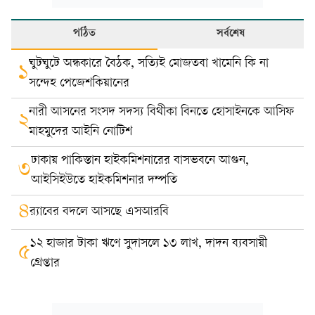
পঠিত
সর্বশেষ
ঘুটঘুটে অন্ধকারে বৈঠক, সত্যিই মোজতবা খামেনি কি না
১
সন্দেহ পেজেশকিয়ানের
নারী আসনের সংসদ সদস্য বিথীকা বিনতে হোসাইনকে আসিফ
২
মাহমুদের আইনি নোটিশ
ঢাকায় পাকিস্তান হাইকমিশনারের বাসভবনে আগুন,
৩
আইসিইউতে হাইকমিশনার দম্পতি
৪
র‍্যাবের বদলে আসছে এসআরবি
১২ হাজার টাকা ঋণে সুদাসলে ১৩ লাখ, দাদন ব্যবসায়ী
৫
গ্রেপ্তার