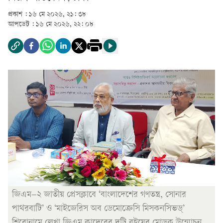
প্রকাশ :
১৬ মে ২০২৬, ২১: ৩৮
আপডেট :
১৬ মে ২০২৬, ২২: ০৮
জিএম–২ জাতীয় প্রেসক্লাবে ‘বাংলাদেশের গণতন্ত্র, সোনার
পাথরবাটি’ ও ‘মাইজেরিস অব ডেমোক্রেসি মিসকনসিভড্’
শিরোনামে লেখা জিএম কাদেরের দুটি বইয়ের মোড়ক উন্মোচন