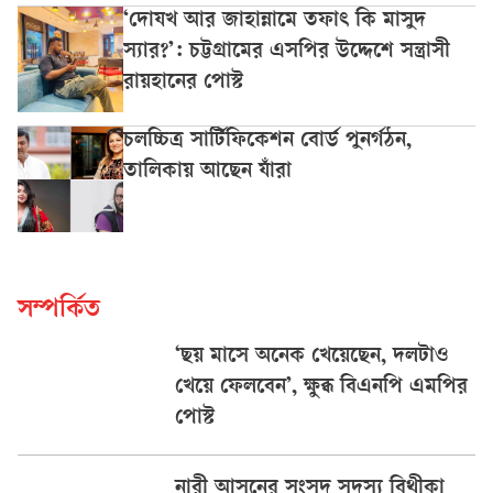
‘দোযখ আর জাহান্নামে তফাৎ কি মাসুদ
স্যার?’: চট্টগ্রামের এসপির উদ্দেশে সন্ত্রাসী
রায়হানের পোস্ট
চলচ্চিত্র সার্টিফিকেশন বোর্ড পুনর্গঠন,
তালিকায় আছেন যাঁরা
সম্পর্কিত
‘ছয় মাসে অনেক খেয়েছেন, দলটাও
খেয়ে ফেলবেন’, ক্ষুব্ধ বিএনপি এমপির
পোস্ট
নারী আসনের সংসদ সদস্য বিথীকা