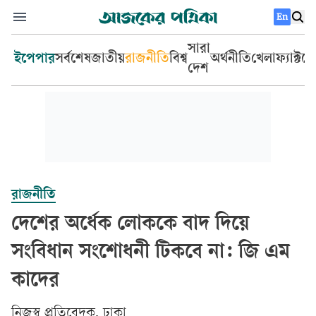
En
সারা
ইপেপার
সর্বশেষ
জাতীয়
রাজনীতি
বিশ্ব
অর্থনীতি
খেলা
ফ্যাক্টচ
দেশ
রাজনীতি
দেশের অর্ধেক লোককে বাদ দিয়ে
সংবিধান সংশোধনী টিকবে না: জি এম
কাদের
‎নিজস্ব প্রতিবেদক, ঢাকা‎