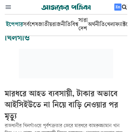
En
সারা
ইপেপার
সর্বশেষ
জাতীয়
রাজনীতি
বিশ্ব
অর্থনীতি
খেলা
ফ্যাক্টচ
দেশ
খিলগাঁও
মারধরে আহত ব্যবসায়ী, টাকার অভাবে
আইসিইউতে না নিয়ে বাড়ি নেওয়ার পর
মৃত্যু
রাজধানীর খিলগাঁওয়ে পূর্বশত্রুতার জেরে মারধরে কামরুজ্জামান খান