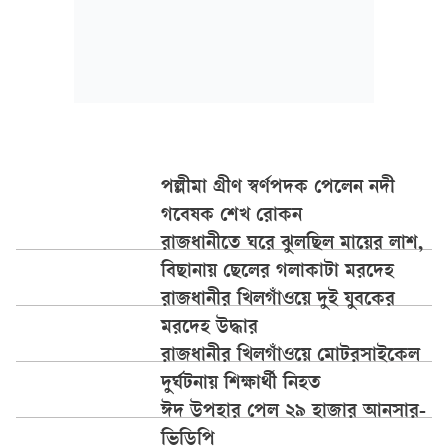
পল্লীমা গ্রীণ স্বর্ণপদক পেলেন নদী
গবেষক শেখ রোকন
রাজধানীতে ঘরে ঝুলছিল মায়ের লাশ,
বিছানায় ছেলের গলাকাটা মরদেহ
রাজধানীর খিলগাঁওয়ে দুই যুবকের
মরদেহ উদ্ধার
রাজধানীর খিলগাঁওয়ে মোটরসাইকেল
দুর্ঘটনায় শিক্ষার্থী নিহত
ঈদ উপহার পেল ২৯ হাজার আনসার-
ভিডিপি