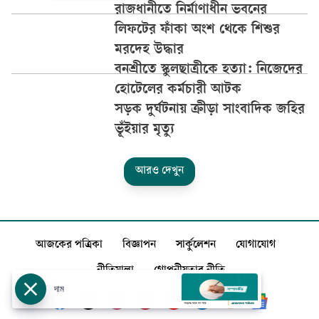
রাজধানীতে নির্মাণাধীন ভবনের
লিফটের ফাঁকা অংশ থেকে শিশুর
মরদেহ উদ্ধার
বনশ্রীতে স্কুলছাত্রীকে হত্যা: নিজেদের
হোটেলের কর্মচারী আটক
সড়ক দুর্ঘটনায় ক্রীড়া সাংবাদিক জহির
ভূঁইয়ার মৃত্যু
আরও দেখুন
আজকের পত্রিকা
বিজ্ঞাপন
সার্কুলেশন
যোগাযোগ
নীতিমালা
গোপনীয়তার নীতি
দাম