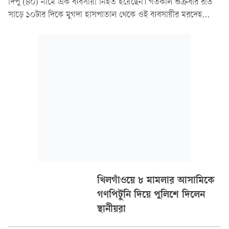
দিপু (৪০) নামে এক ব্যবসায়ী নিহত হয়েছেন। গতকাল শুক্রবার রাত
সাড়ে ১০টার দিকে মুগদা হাসপাতাল থেকে ওই ব্যবসায়ীর মরদেহ
উদ্ধার করে খিলগাঁও থানা-পুলিশ। এরপর ময়নাতদন্তের জন্য ঢাকা
মেডিকেল কলেজের (ঢামেক) মর্গে পাঠায়।
খিলগাঁওয়ে ৮ মামলার আসামিকে
গণপিটুনি দিয়ে পুলিশে দিলেন
স্থানীয়রা