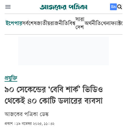
En
সারা
ইপেপার
সর্বশেষ
জাতীয়
রাজনীতি
বিশ্ব
অর্থনীতি
খেলা
ফ্যাক্টচ
দেশ
প্রযুক্তি
৯০ সেকেন্ডের ‘বেবি শার্ক’ ভিডিও
থেকেই ৪০ কোটি ডলারের ব্যবসা
আজকের পত্রিকা ডেস্ক­
প্রকাশ :
১৯ নভেম্বর ২০২৫, ১১: ৪২