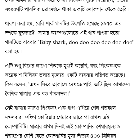
কোর্ট মামলাটি খারিজ করে দেয়। পিংকফং যুক্তি দিয়েছিল, তাদের
সংস্করণটি পাবলিক ডোমেইনে থাকা একটি লোকগান থেকে তৈরি।
ধারণা করা হয়, বেবি শার্ক গানটির উৎপত্তি হয়েছে ১৯৭০-এর
দশকে যুক্তরাষ্ট্রে। সামার ক্যাম্পগুলোতে এই গান গাওয়া হতো।
গানটিতে বারবার ‘Baby shark, doo doo doo doo doo doo’
বলা হয়।
এটি শুধু বিশ্বের লাখো শিশুকে মুগ্ধই করেনি, বরং পিংকফংকে
কয়েক শ মিলিয়ন ডলার মূল্যের একটি ব্যবসায় পরিণত করেছে।
কিম বলেন, ‘এখন ফিরে তাকালে দেখতে পাই, এটি ছিল আমাদের
বৈশ্বিক যাত্রার এক বড় বাঁকবদল।’
সেই যাত্রায় আরও পিংকফং এক ধাপ এগিয়ে গেল গতকাল
মঙ্গলবার। দক্ষিণ কোরিয়ার শেয়ারবাজারে পা রাখল এই
কোম্পানিটি। যাত্রার প্রথম দিনই এই কোম্পানির শেয়ারমূল্য ৯
শতাংশের বেশি বেড়ে কোম্পানির মূল্য দাঁড়ায় ৪০০ মিলিয়ন