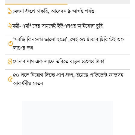
১
মেঘনা গ্রুপে চাকরি, আবেদন ৯ আগস্ট পর্যন্ত
২
মন্ত্রী-এমপিদের সামনেই ইউএনওর আইফোন চুরি
‘সবজি কিনলেও ভালো হতো’, সেই ২০ টাকার টিকিটেই ৩০
৩
লাখের স্বপ্ন
৪
সোনার দাম এক লাফে ভরিতে বাড়ল ৪৩৭৪ টাকা
৫০ পদে নিয়োগ দিচ্ছে প্রাণ গ্রুপ, রয়েছে প্রভিডেন্ট ফান্ডসহ
৫
আকর্ষণীয় বেতন