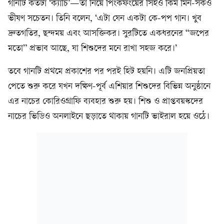
গানটি কতটা ‘ক্যাচি’—তা নিয়ে পিংকফংয়ের সিইও কিম মিন-সকও
ভীষণ সচেতন। তিনি বলেন, ‘এটা যেন একটা কে-পপ গান। খুব
দ্রুতগতির, ছন্দময় এবং আসক্তিকর। সুরটিতে একধরনের “জপের
মতো” প্রভাব আছে, যা শিশুদের মনে রাখা সহজ করে।’
তবে গানটি প্রথমে প্রকাশের পর পরই হিট হয়নি। এটি জনপ্রিয়তা
পেতে শুরু করে যখন দক্ষিণ-পূর্ব এশিয়ার শিশুদের বিভিন্ন অনুষ্ঠানে
এর নাচের কোরিওগ্রাফি ব্যবহার শুরু হয়। শিশু ও প্রাপ্তবয়স্কদের
নাচের ভিডিও অনলাইনে ছড়াতে থাকায় গানটি ভাইরাল হয়ে ওঠে।