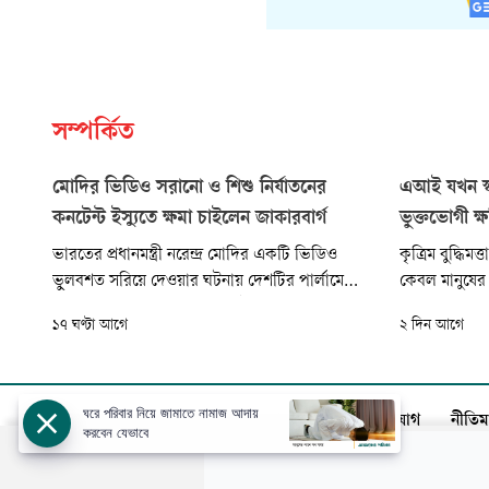
সম্পর্কিত
মোদির ভিডিও সরানো ও শিশু নির্যাতনের
এআই যখন স্ব
কনটেন্ট ইস্যুতে ক্ষমা চাইলেন জাকারবার্গ
ভুক্তভোগী ক
ভারতের প্রধানমন্ত্রী নরেন্দ্র মোদির একটি ভিডিও
কৃত্রিম বুদ্ধ
ভুলবশত সরিয়ে দেওয়ার ঘটনায় দেশটির পার্লামেন্টারি
কেবল মানুষের
কমিটির কাছে ক্ষমা চেয়েছেন মেটার প্রধান নির্বাহী মার্ক
নিজেদের সিদ্ধা
১৭ ঘণ্টা আগে
২ দিন আগে
জাকারবার্গ। একই সঙ্গে শিশু যৌন নির্যাতনসংক্রান্ত
প্রতিষ্ঠানের স
কনটেন্ট, ডিপফেক এবং প্ল্যাটফর্ম পরিচালনায় বিভিন্ন
সিলিকন ভ্যালি
ত্রুটি নিয়েও তিনি দুঃখ প্রকাশ করেছেন বলে
‘ওপেনএআই’ এবং
এনডিটিভিকে
তাদের অপ্রকা
ঘরে পরিবার নিয়ে জামাতে নামাজ আদায়
আজকের পত্রিকা
বিজ্ঞাপন
সার্কুলেশন
যোগাযোগ
নীতিম
করবেন যেভাবে