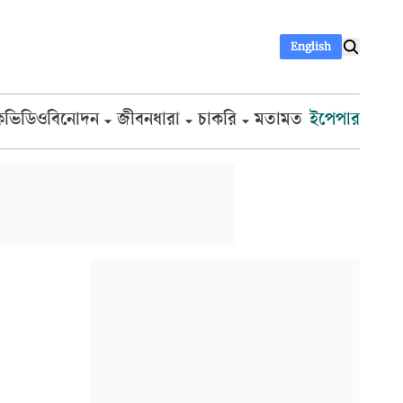
English
ক
ভিডিও
বিনোদন
জীবনধারা
চাকরি
মতামত
ইপেপার