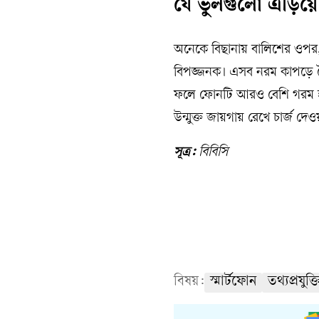
যে ভুলগুলো এড়িয়
অনেকে বিছানায় বালিশের ওপর, ব
বিপজ্জনক। এসব নরম কাপড়ে ত
ফলে ফোনটি আরও বেশি গরম হয়ে 
উন্মুক্ত জায়গায় রেখে চার্জ দে
সূত্র:
বিবিসি
বিষয়:
স্মার্টফোন
তথ্যপ্রযুক্ত