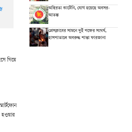
অস্থিরতা কাটেনি, যোগ হয়েছে অবসর-
জি
আতঙ্ক
প্রেসক্লাবের সামনে দুই পক্ষের সংঘর্ষ,
হাসপাতালে অবরুদ্ধ শান্তা ফারজানা
ংসে গিয়ে
্মার্টফোন
ি হওয়ার