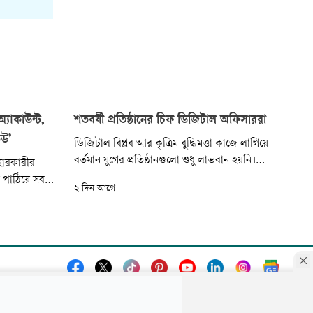
্যাকাউন্ট,
শতবর্ষী প্রতিষ্ঠানের চিফ ডিজিটাল অফিসাররা
িউ’
ডিজিটাল বিপ্লব আর কৃত্রিম বুদ্ধিমত্তা কাজে লাগিয়ে
বর্তমান যুগের প্রতিষ্ঠানগুলো শুধু লাভবান হয়নি।
হারকারীর
শতবর্ষী প্রতিষ্ঠানগুলোও এর সুবিধা নিয়ে আর্থিকভাবে
ে পাঠিয়ে সব
২ দিন আগে
লাভবান হচ্ছে। এসব প্রতিষ্ঠানের কয়েকজন মানুষ
ট্যান্ট
ক্লাউড কম্পিউটিং, ডেটা অ্যানালিটিক এবং
ল সোমবার
জেনারেটিভ এআইয়ের মতো আধুনিক প্রযুক্তি কাজে
ছে বলে
লাগিয়ে বিশ্বমঞ্চে সাড়া....