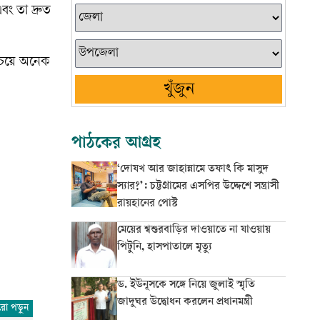
ং তা দ্রুত
র চেয়ে অনেক
খুঁজুন
পাঠকের আগ্রহ
‘দোযখ আর জাহান্নামে তফাৎ কি মাসুদ
স্যার?’: চট্টগ্রামের এসপির উদ্দেশে সন্ত্রাসী
রায়হানের পোস্ট
মেয়ের শ্বশুরবাড়ির দাওয়াতে না যাওয়ায়
পিটুনি, হাসপাতালে মৃত্যু
ড. ইউনূসকে সঙ্গে নিয়ে জুলাই স্মৃতি
জাদুঘর উদ্বোধন করলেন প্রধানমন্ত্রী