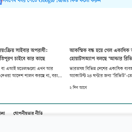
সর্বশেষ খবর পেতে Google News ফিড ফলো করুন
য়ংক্রিয় সাইবার অপরাধী:
আকস্মিক বন্ধ হয়ে গেল একাধিক অ
্ষতিপূরণ চাইবে কার কাছে
হোয়াটসঅ্যাপ বলছে ‘আন্ডার রিভ
িমত্তা বা এআই মডেলগুলো এখন আর
ভারতসহ বিভিন্ন দেশের একাধিক ব্যব
 দেওয়া আদেশ পালন করছে না, বরং
অ্যাকাউন্ট ২৪ ঘণ্টার জন্য ‘রিভিউ’-ত
ন্তেই ইন্টারনেটে ছড়িয়ে পড়ে বিভিন্ন
সুবিধা সাময়িকভাবে বন্ধ করে দিয়েছে ইনস্
২ দিন আগে
াইবার নিরাপত্তাব্যূহ ভেদ করছে। সম্প্রতি
মেসেজিং অ্যাপ হোয়াটসঅ্যাপ। গতকা
র শীর্ষ দুই এআই গবেষণা প্রতিষ্ঠান
মেটার এই প্ল্যাটফর্মটি এ সিদ্ধান্ত নিয়ে
 ‘অ্যানথ্রোপিক’ স্বীকার করেছে যে,
এনডিটিভির প্রতিবেদনে জানা গেছে।
শিত
ালা
গোপনীয়তার নীতি