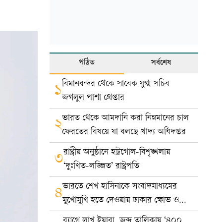
পঠিত
সর্বশেষ
বিমানবন্দর থেকে সাবেক যুগ্ম সচিব
১
জগলুল পাশা গ্রেপ্তার
ভারত থেকে আমদানি করা নিম্নমানের চাল
২
ফেরতের বিষয়ে যা বলছে খাদ্য অধিদপ্তর
রাষ্ট্রীয় অনুষ্ঠানে হট্টগোল-বিশৃঙ্খলায়
৩
‘দুঃখিত-লজ্জিত’ রাষ্ট্রপতি
ভারতে শেখ হাসিনাকে সংবাদমাধ্যমের
৪
মুখোমুখি হতে দেওয়ায় ঢাকার ক্ষোভ ও
প্রতিবাদ
ব্যাগে লাখ ইয়াবা, জব্দ তালিকায় ‘৪০০