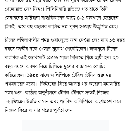
অলিম্পিকে ৫৮ বছর বয়সে সেই স্বপ্ন পূরণ করেছেন টেবিল টেনিস
খেলোয়াড় জেং জিইং। প্রিলিমিনারি রাউন্ডে গত রাতে তিনি
লেবাননের মারিয়ানা সাহাকিয়ানের কাছে ৪-১ ব্যবধানে হেরেছেন
ঠিকই। তবে বহু বছরের লালিত স্বপ্ন পূরণ হওয়ায় উচ্ছ্বসিত জেং।
চীনের দক্ষিণাঞ্চলীয় শহর গুয়াংজুতে জন্ম নেওয়া জেং মাত্র ১৬ বছর
বয়সে জাতীয় দলে খেলার সুযোগ পেয়েছিলেন। জন্মসূত্রে চীনের
নাগরিক এই অ্যাথলেট ১৯৮৬ সালে চিলিতে গিয়ে স্থায়ী হন। ২০
বছর বয়সে অবসর নিয়ে চিলিতে স্কুলের বাচ্চাদের কোচিং
করিয়েছেন। ১৯৮৮ সালে অলিম্পিকে টেবিল টেনিস শুরু হয়
প্রথমবারের মতো। জিইংয়ের ফিরে আসার গল্প করোনা মহামারির
সময় শুরু। কঠোর অনুশীলনে টেবিল টেনিসে দ্রুতই নিজের
র‍্যাঙ্কিংয়ের উন্নতি করেন এবং প্যারিস অলিম্পিকে অংশগ্রহণ করে
নিজের ফিরে আসার গল্পের পূর্ণতা দেন।