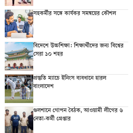
সহকর্মীর সঙ্গে কার্যকর সমন্বয়ের কৌশল
বিদেশে উচ্চশিক্ষা: শিক্ষার্থীদের জন্য বিশ্বের
সেরা ১০ শহর
প্রস্তুতি ম্যাচে ইনিংস ব্যবধানে হারল
বাংলাদেশ
গুলশানে গোপন বৈঠক, আওয়ামী লীগের ৬
নেতা-কর্মী গ্রেপ্তার