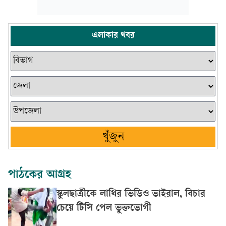
এলাকার খবর
খুঁজুন
পাঠকের আগ্রহ
স্কুলছাত্রীকে লাথির ভিডিও ভাইরাল, বিচার
চেয়ে টিসি পেল ভুক্তভোগী