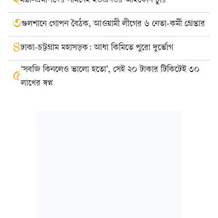
২
মন্ত্রী-এমপিদের সামনেই ইউএনওর আইফোন চুরি
৩
গুলশানে গোপন বৈঠক, আওয়ামী লীগের ৬ নেতা-কর্মী গ্রেপ্তার
৪
ঢাকা-চট্টগ্রাম মহাসড়ক: আধা কিমিতে পুরো দুর্ভোগ
‘সবজি কিনলেও ভালো হতো’, সেই ২০ টাকার টিকিটেই ৩০
৫
লাখের স্বপ্ন