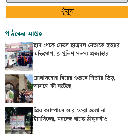
খুঁজুন
পাঠকের আগ্রহ
ছাদ থেকে ফেলে ছাত্রদল নেতাকে হত্যার
অভিযোগ, ৪ পুলিশ সদস্য প্রত্যাহার
রোনালদোর বিয়ের গুঞ্জনে গির্জায় ভিড়,
আসলে কী ঘটেছে
প্রিয় ক্যাম্পাসে আর ফেরা হলো না
ইয়াসিনের, মরদেহ যাচ্ছে ঠাকুরগাঁও