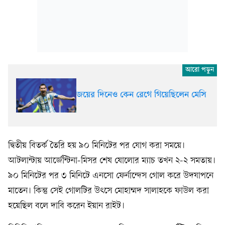
জয়ের দিনেও কেন রেগে গিয়েছিলেন মেসি
দ্বিতীয় বিতর্ক তৈরি হয় ৯০ মিনিটের পর যোগ করা সময়ে।
আটলান্টায় আর্জেন্টিনা-মিসর শেষ ষোলোর ম্যাচ তখন ২-২ সমতায়।
৯০ মিনিটের পর ৩ মিনিটে এনসো ফের্নান্দেস গোল করে উদযাপনে
মাতেন। কিন্তু সেই গোলটির উৎসে মোহাম্মদ সালাহকে ফাউল করা
হয়েছিল বলে দাবি করেন ইয়ান রাইট।