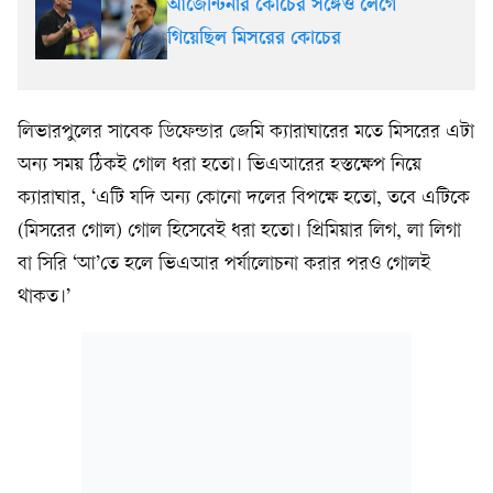
আর্জেন্টিনার কোচের সঙ্গেও লেগে
গিয়েছিল মিসরের কোচের
লিভারপুলের সাবেক ডিফেন্ডার জেমি ক্যারাঘারের মতে মিসরের এটা
অন্য সময় ঠিকই গোল ধরা হতো। ভিএআরের হস্তক্ষেপ নিয়ে
ক্যারাঘার, ‘এটি যদি অন্য কোনো দলের বিপক্ষে হতো, তবে এটিকে
(মিসরের গোল) গোল হিসেবেই ধরা হতো। প্রিমিয়ার লিগ, লা লিগা
বা সিরি ‘আ’তে হলে ভিএআর পর্যালোচনা করার পরও গোলই
থাকত।’