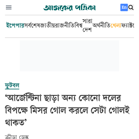
En
সারা
ইপেপার
সর্বশেষ
জাতীয়
রাজনীতি
বিশ্ব
অর্থনীতি
খেলা
ফ্যাক্টচ
দেশ
ফুটবল
‘আর্জেন্টিনা ছাড়া অন্য কোনো দলের
বিপক্ষে মিসর গোল করলে সেটা গোলই
থাকত’
ক্রীড়া ডেস্ক