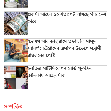
প্রবাসী আয়ের ৬২ শতাংশই আসছে পাঁচ দেশ
থেকে
‘দোযখ আর জাহান্নামে তফাৎ কি মাসুদ
স্যার?’: চট্টগ্রামের এসপির উদ্দেশে সন্ত্রাসী
রায়হানের পোস্ট
চলচ্চিত্র সার্টিফিকেশন বোর্ড পুনর্গঠন,
তালিকায় আছেন যাঁরা
সম্পর্কিত