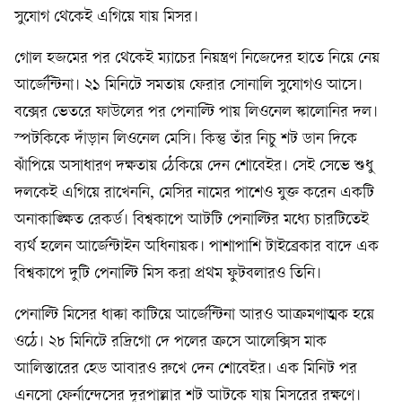
সুযোগ থেকেই এগিয়ে যায় মিসর।
গোল হজমের পর থেকেই ম্যাচের নিয়ন্ত্রণ নিজেদের হাতে নিয়ে নেয়
আর্জেন্টিনা। ২১ মিনিটে সমতায় ফেরার সোনালি সুযোগও আসে।
বক্সের ভেতরে ফাউলের পর পেনাল্টি পায় লিওনেল স্কালোনির দল।
স্পটকিকে দাঁড়ান লিওনেল মেসি। কিন্তু তাঁর নিচু শট ডান দিকে
ঝাঁপিয়ে অসাধারণ দক্ষতায় ঠেকিয়ে দেন শোবেইর। সেই সেভে শুধু
দলকেই এগিয়ে রাখেননি, মেসির নামের পাশেও যুক্ত করেন একটি
অনাকাঙ্ক্ষিত রেকর্ড। বিশ্বকাপে আটটি পেনাল্টির মধ্যে চারটিতেই
ব্যর্থ হলেন আর্জেন্টাইন অধিনায়ক। পাশাপাশি টাইব্রেকার বাদে এক
বিশ্বকাপে দুটি পেনাল্টি মিস করা প্রথম ফুটবলারও তিনি।
পেনাল্টি মিসের ধাক্কা কাটিয়ে আর্জেন্টিনা আরও আক্রমণাত্মক হয়ে
ওঠে। ২৮ মিনিটে রদ্রিগো দে পলের ক্রসে আলেক্সিস মাক
আলিস্তারের হেড আবারও রুখে দেন শোবেইর। এক মিনিট পর
এনসো ফের্নান্দেসের দূরপাল্লার শট আটকে যায় মিসরের রক্ষণে।