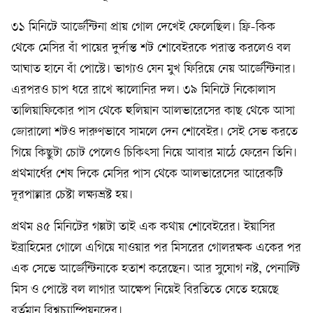
৩১ মিনিটে আর্জেন্টিনা প্রায় গোল দেখেই ফেলেছিল। ফ্রি-কিক
থেকে মেসির বাঁ পায়ের দুর্দান্ত শট শোবেইরকে পরাস্ত করলেও বল
আঘাত হানে বাঁ পোস্টে। ভাগ্যও যেন মুখ ফিরিয়ে নেয় আর্জেন্টিনার।
এরপরও চাপ ধরে রাখে স্কালোনির দল। ৩৯ মিনিটে নিকোলাস
তালিয়াফিকোর পাস থেকে হুলিয়ান আলভারেসের কাছ থেকে আসা
জোরালো শটও দারুণভাবে সামলে দেন শোবেইর। সেই সেভ করতে
গিয়ে কিছুটা চোট পেলেও চিকিৎসা নিয়ে আবার মাঠে ফেরেন তিনি।
প্রথমার্ধের শেষ দিকে মেসির পাস থেকে আলভারেসের আরেকটি
দূরপাল্লার চেষ্টা লক্ষ্যভ্রষ্ট হয়।
প্রথম ৪৫ মিনিটের গল্পটা তাই এক কথায় শোবেইরের। ইয়াসির
ইব্রাহিমের গোলে এগিয়ে যাওয়ার পর মিসরের গোলরক্ষক একের পর
এক সেভে আর্জেন্টিনাকে হতাশ করেছেন। আর সুযোগ নষ্ট, পেনাল্টি
মিস ও পোস্টে বল লাগার আক্ষেপ নিয়েই বিরতিতে যেতে হয়েছে
বর্তমান বিশ্বচ্যাম্পিয়নদের।