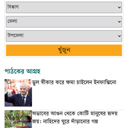
খুঁজুন
পাঠকের আগ্রহ
ভুল স্বীকার করে ক্ষমা চাইলেন ইনফান্তিনো
অভাবের আগুন থেকে কোটি মানুষের হৃদয়
জয়: নাহিদের ঘুরে দাঁড়ানোর গল্প