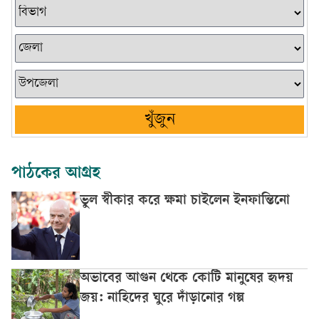
খুঁজুন
পাঠকের আগ্রহ
ভুল স্বীকার করে ক্ষমা চাইলেন ইনফান্তিনো
অভাবের আগুন থেকে কোটি মানুষের হৃদয়
জয়: নাহিদের ঘুরে দাঁড়ানোর গল্প