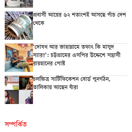
প্রবাসী আয়ের ৬২ শতাংশই আসছে পাঁচ দেশ
থেকে
‘দোযখ আর জাহান্নামে তফাৎ কি মাসুদ
স্যার?’: চট্টগ্রামের এসপির উদ্দেশে সন্ত্রাসী
রায়হানের পোস্ট
চলচ্চিত্র সার্টিফিকেশন বোর্ড পুনর্গঠন,
তালিকায় আছেন যাঁরা
সম্পর্কিত