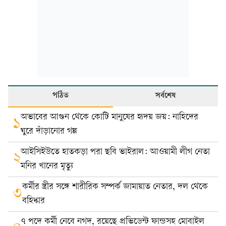
পঠিত
সর্বশেষ
অভাবের আগুন থেকে কোটি মানুষের হৃদয় জয়: নাহিদের
১
ঘুরে দাঁড়ানোর গল্প
আইসিইউতে হাতকড়া পরা ছবি ভাইরাল: আওয়ামী লীগ নেতা
২
মনির খানের মৃত্যু
কর্মীর স্ত্রীর সঙ্গে শারীরিক সম্পর্ক জামায়াত নেতার, দল থেকে
৩
বহিষ্কার
৭ পদে কর্মী নেবে নগদ, রয়েছে প্রভিডেন্ট ফান্ডসহ মোবাইল