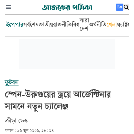
En
সারা
ইপেপার
সর্বশেষ
জাতীয়
রাজনীতি
বিশ্ব
অর্থনীতি
খেলা
ফ্যাক্টচ
দেশ
ফুটবল
স্পেন-উরুগুয়ের ড্রয়ে আর্জেন্টিনার
সামনে নতুন চ্যালেঞ্জ
ক্রীড়া ডেস্ক
প্রকাশ :
১৬ জুন ২০২৬, ১৯: ০৪