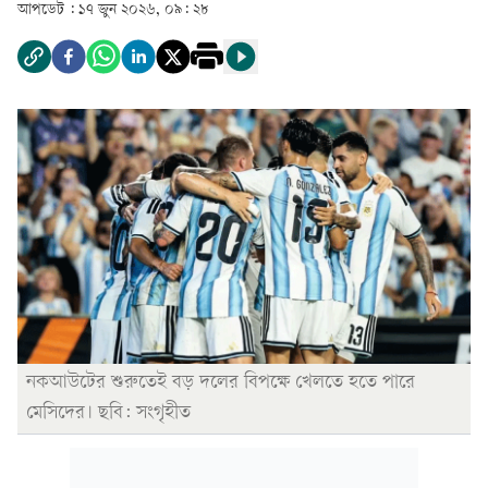
আপডেট :
১৭ জুন ২০২৬, ০৯: ২৮
নকআউটের শুরুতেই বড় দলের বিপক্ষে খেলতে হতে পারে
মেসিদের। ছবি: সংগৃহীত