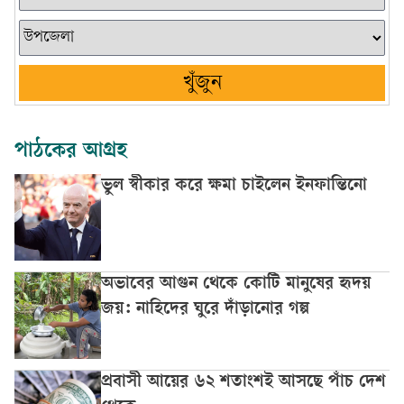
খুঁজুন
পাঠকের আগ্রহ
ভুল স্বীকার করে ক্ষমা চাইলেন ইনফান্তিনো
অভাবের আগুন থেকে কোটি মানুষের হৃদয়
জয়: নাহিদের ঘুরে দাঁড়ানোর গল্প
প্রবাসী আয়ের ৬২ শতাংশই আসছে পাঁচ দেশ