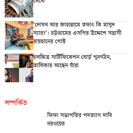
থেকে
‘দোযখ আর জাহান্নামে তফাৎ কি মাসুদ
স্যার?’: চট্টগ্রামের এসপির উদ্দেশে সন্ত্রাসী
রায়হানের পোস্ট
চলচ্চিত্র সার্টিফিকেশন বোর্ড পুনর্গঠন,
তালিকায় আছেন যাঁরা
সম্পর্কিত
ফিফা সভাপতির পদত্যাগ দাবি
নরওয়ের