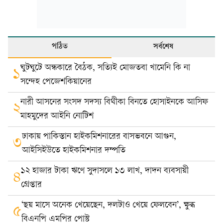
পঠিত
সর্বশেষ
ঘুটঘুটে অন্ধকারে বৈঠক, সত্যিই মোজতবা খামেনি কি না
১
সন্দেহ পেজেশকিয়ানের
নারী আসনের সংসদ সদস্য বিথীকা বিনতে হোসাইনকে আসিফ
২
মাহমুদের আইনি নোটিশ
ঢাকায় পাকিস্তান হাইকমিশনারের বাসভবনে আগুন,
৩
আইসিইউতে হাইকমিশনার দম্পতি
১২ হাজার টাকা ঋণে সুদাসলে ১৩ লাখ, দাদন ব্যবসায়ী
৪
গ্রেপ্তার
‘ছয় মাসে অনেক খেয়েছেন, দলটাও খেয়ে ফেলবেন’, ক্ষুব্ধ
৫
বিএনপি এমপির পোস্ট