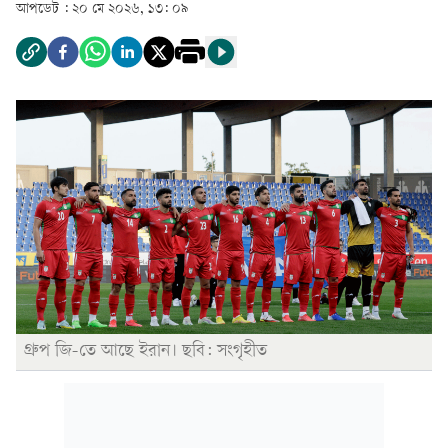
আপডেট :
২০ মে ২০২৬, ১৩: ০৯
গ্রুপ জি-তে আছে ইরান। ছবি: সংগৃহীত