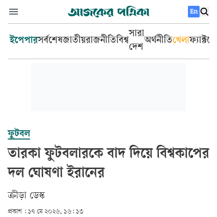
En
সারা
ইপেপার
সর্বশেষ
জাতীয়
রাজনীতি
বিশ্ব
অর্থনীতি
খেলা
ফ্যাক্টচ
দেশ
ফুটবল
তারকা ফুটবলারকে বাদ দিয়ে বিশ্বকাপের
দল ঘোষণা ইরানের
ক্রীড়া ডেস্ক
প্রকাশ :
১৭ মে ২০২৬, ১৬: ১৩