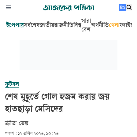
En
সারা
ইপেপার
সর্বশেষ
জাতীয়
রাজনীতি
বিশ্ব
অর্থনীতি
খেলা
ফ্যাক্টচ
দেশ
ফুটবল
শেষ মুহূর্তে গোল হজম করায় জয়
হাতছাড়া মেসিদের
ক্রীড়া ডেস্ক
প্রকাশ :
১২ এপ্রিল ২০২৬, ১০: ২৬