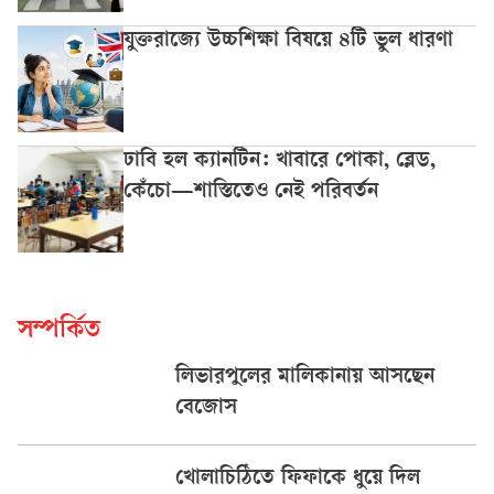
যুক্তরাজ্যে উচ্চশিক্ষা বিষয়ে ৪টি ভুল ধারণা
ঢাবি হল ক্যানটিন: খাবারে পোকা, ব্লেড,
কেঁচো—শাস্তিতেও নেই পরিবর্তন
সম্পর্কিত
লিভারপুলের মালিকানায় আসছেন
বেজোস
খোলাচিঠিতে ফিফাকে ধুয়ে দিল