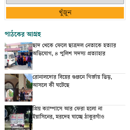
খুঁজুন
পাঠকের আগ্রহ
ছাদ থেকে ফেলে ছাত্রদল নেতাকে হত্যার
অভিযোগ, ৪ পুলিশ সদস্য প্রত্যাহার
রোনালদোর বিয়ের গুঞ্জনে গির্জায় ভিড়,
আসলে কী ঘটেছে
প্রিয় ক্যাম্পাসে আর ফেরা হলো না
ইয়াসিনের, মরদেহ যাচ্ছে ঠাকুরগাঁও