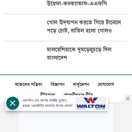
উয়েফা-কনক্যাকাফ-এএফসি
গোল উদ্‌যাপন করতে গিয়ে টানেলে
পড়ে চোট, বাতিল হলো গোলও
মালয়েশিয়াকে দুমড়েমুচড়ে দিল
বাংলাদেশ
আজকের পত্রিকা
বিজ্ঞাপন
সার্কুলেশন
যোগাযোগ
নীতিমালা
গোপনীয়তার নীতি
ওয়ালটনে চার জেলায় চাকরির সুযোগ,
রয়েছে ওভারটাইম ভাতাসহ উৎসব বোনাস
স্বত্ব: ©️
আজকের পত্রিকা