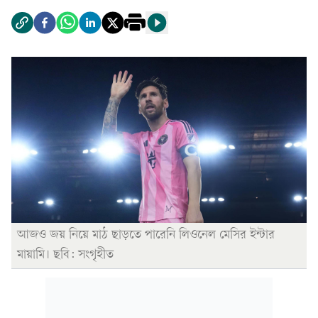
আজও জয় নিয়ে মাঠ ছাড়তে পারেনি লিওনেল মেসির ইন্টার
মায়ামি। ছবি: সংগৃহীত