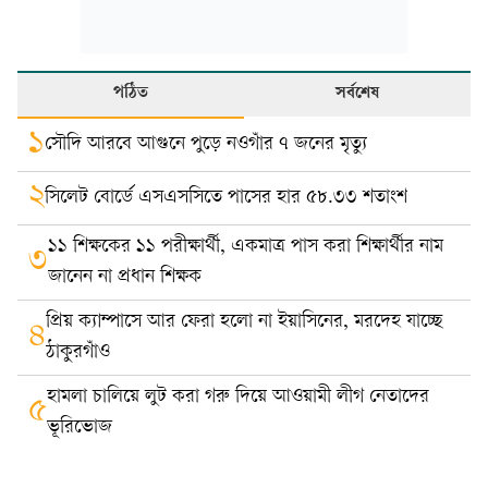
পঠিত
সর্বশেষ
১
সৌদি আরবে আগুনে পুড়ে নওগাঁর ৭ জনের মৃত্যু
২
সিলেট বোর্ডে এসএসসিতে পাসের হার ৫৮.৩৩ শতাংশ
১১ শিক্ষকের ১১ পরীক্ষার্থী, একমাত্র পাস করা শিক্ষার্থীর নাম
৩
জানেন না প্রধান শিক্ষক
প্রিয় ক্যাম্পাসে আর ফেরা হলো না ইয়াসিনের, মরদেহ যাচ্ছে
৪
ঠাকুরগাঁও
হামলা চালিয়ে লুট করা গরু দিয়ে আওয়ামী লীগ নেতাদের
৫
ভূরিভোজ