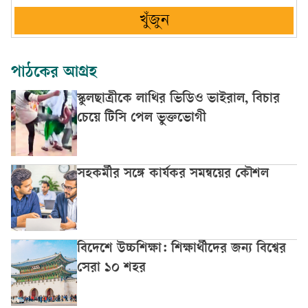
খুঁজুন
পাঠকের আগ্রহ
স্কুলছাত্রীকে লাথির ভিডিও ভাইরাল, বিচার
চেয়ে টিসি পেল ভুক্তভোগী
সহকর্মীর সঙ্গে কার্যকর সমন্বয়ের কৌশল
বিদেশে উচ্চশিক্ষা: শিক্ষার্থীদের জন্য বিশ্বের
সেরা ১০ শহর