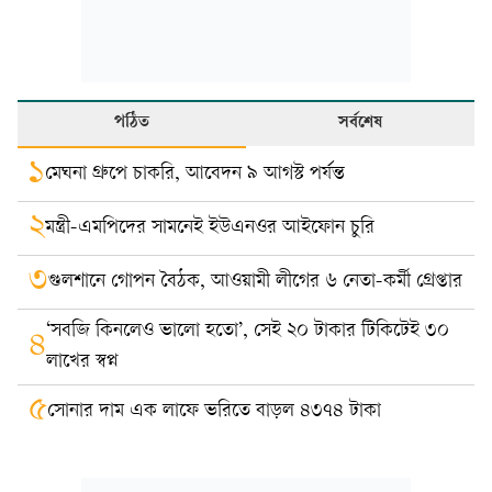
পঠিত
সর্বশেষ
১
মেঘনা গ্রুপে চাকরি, আবেদন ৯ আগস্ট পর্যন্ত
২
মন্ত্রী-এমপিদের সামনেই ইউএনওর আইফোন চুরি
৩
গুলশানে গোপন বৈঠক, আওয়ামী লীগের ৬ নেতা-কর্মী গ্রেপ্তার
‘সবজি কিনলেও ভালো হতো’, সেই ২০ টাকার টিকিটেই ৩০
৪
লাখের স্বপ্ন
৫
সোনার দাম এক লাফে ভরিতে বাড়ল ৪৩৭৪ টাকা