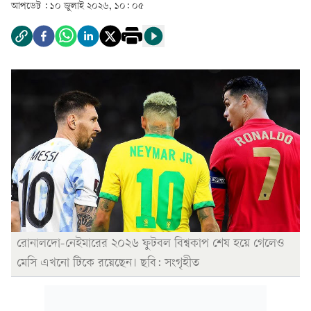
আপডেট :
১০ জুলাই ২০২৬, ১০: ০৫
রোনালদো-নেইমারের ২০২৬ ফুটবল বিশ্বকাপ শেষ হয়ে গেলেও
মেসি এখনো টিকে রয়েছেন। ছবি: সংগৃহীত