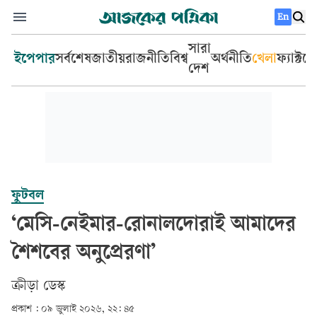
En
সারা
ইপেপার
সর্বশেষ
জাতীয়
রাজনীতি
বিশ্ব
অর্থনীতি
খেলা
ফ্যাক্টচ
দেশ
ফুটবল
‘মেসি-নেইমার-রোনালদোরাই আমাদের
শৈশবের অনুপ্রেরণা’
ক্রীড়া ডেস্ক
প্রকাশ :
০৯ জুলাই ২০২৬, ২২: ৪৫