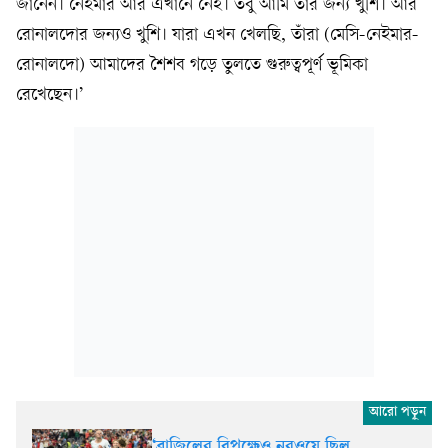
জানেন। নেইমার আর এখানে নেই। তবু আমি তাঁর জন্য খুশি। আর
রোনালদোর জন্যও খুশি। যারা এখন খেলছি, তাঁরা (মেসি-নেইমার-
রোনালদো) আমাদের শৈশব গড়ে তুলতে গুরুত্বপূর্ণ ভূমিকা
রেখেছেন।’
‘ব্রাজিলের বিপক্ষেও নরওয়ে ছিল