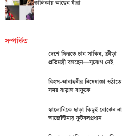
তালিকায় আছেন যাঁরা
সম্পর্কিত
দেশে ফিরতে চান সাকিব, ক্রীড়া
প্রতিমন্ত্রী বলছেন—সুযোগ নেই
কিংস-আবাহনীর নিষেধাজ্ঞা ওঠাতে
সময় বাড়াল বাফুফে
স্কালোনিকে ছাড়া কিছুই বোঝেন না
আর্জেন্টিনার ফুটবলপ্রধান