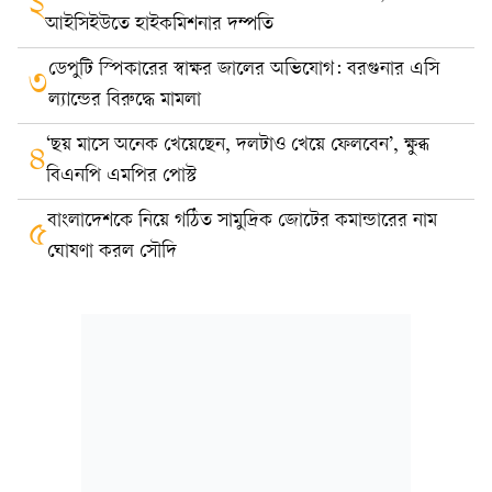
২
আইসিইউতে হাইকমিশনার দম্পতি
ডেপুটি স্পিকারের স্বাক্ষর জালের অভিযোগ: বরগুনার এসি
৩
ল্যান্ডের বিরুদ্ধে মামলা
‘ছয় মাসে অনেক খেয়েছেন, দলটাও খেয়ে ফেলবেন’, ক্ষুব্ধ
৪
বিএনপি এমপির পোস্ট
বাংলাদেশকে নিয়ে গঠিত সামুদ্রিক জোটের কমান্ডারের নাম
৫
ঘোষণা করল সৌদি