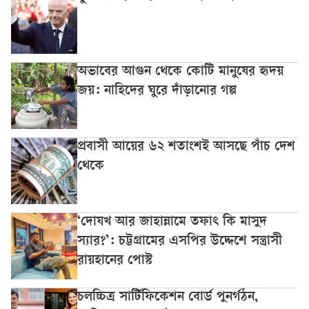
অভাবের আগুন থেকে কোটি মানুষের হৃদয়
জয়: নাহিদের ঘুরে দাঁড়ানোর গল্প
প্রবাসী আয়ের ৬২ শতাংশই আসছে পাঁচ দেশ
থেকে
‘দোযখ আর জাহান্নামে তফাৎ কি মাসুদ
স্যার?’: চট্টগ্রামের এসপির উদ্দেশে সন্ত্রাসী
রায়হানের পোস্ট
চলচ্চিত্র সার্টিফিকেশন বোর্ড পুনর্গঠন,