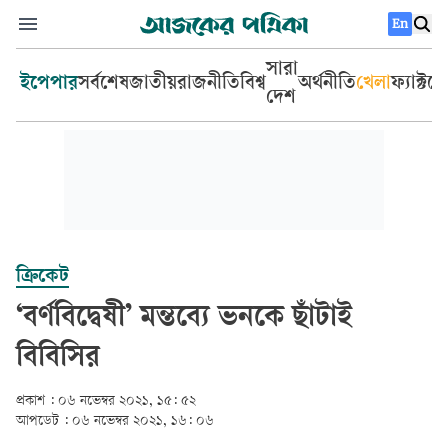
En
সারা
ইপেপার
সর্বশেষ
জাতীয়
রাজনীতি
বিশ্ব
অর্থনীতি
খেলা
ফ্যাক্টচ
দেশ
ক্রিকেট
‘বর্ণবিদ্বেষী’ মন্তব্যে ভনকে ছাঁটাই
বিবিসির
প্রকাশ :
০৬ নভেম্বর ২০২১, ১৫: ৫২
আপডেট :
০৬ নভেম্বর ২০২১, ১৬: ০৬