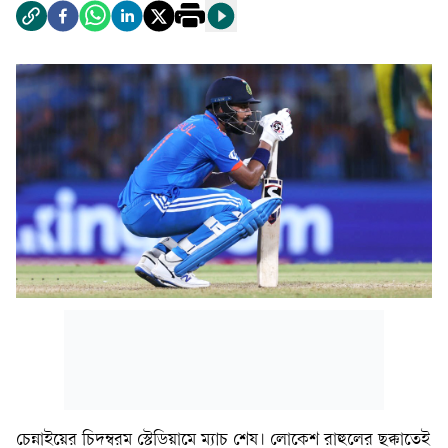
চেন্নাইয়ের চিদম্বরম স্টেডিয়ামে ম্যাচ শেষ। লোকেশ রাহুলের ছক্কাতেই