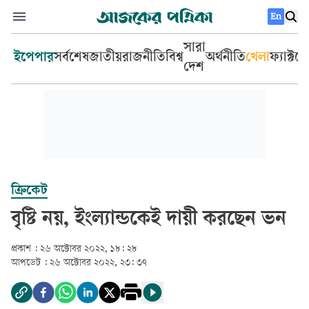
En
সারা
ইপেপার
সর্বশেষ
জাতীয়
রাজনীতি
বিশ্ব
অর্থনীতি
খেলা
ফ্যাক্টচ
দেশ
ক্রিকেট
বৃষ্টি নয়, ইংল্যান্ডকেই দায়ী করছেন ভন
প্রকাশ :
২৬ অক্টোবর ২০২২, ১৮: ২৮
আপডেট :
২৬ অক্টোবর ২০২২, ২৩: ৩৭