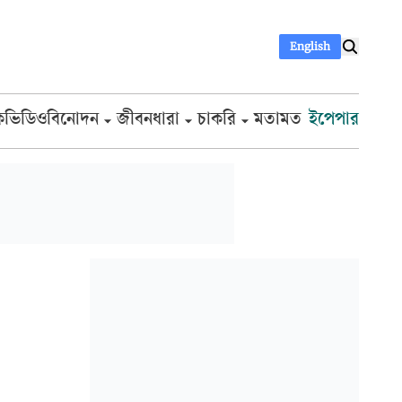
English
ক
ভিডিও
বিনোদন
জীবনধারা
চাকরি
মতামত
ইপেপার