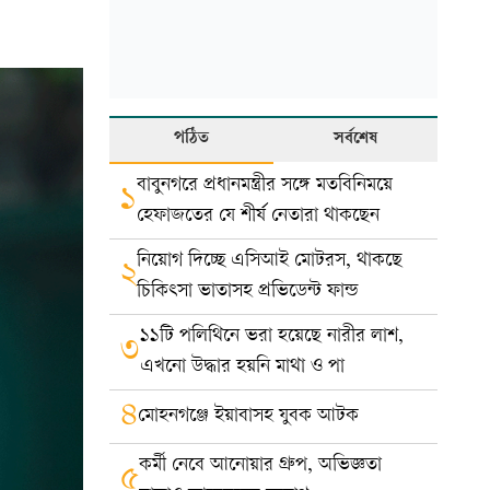
পঠিত
সর্বশেষ
বাবুনগরে প্রধানমন্ত্রীর সঙ্গে মতবিনিময়ে
১
হেফাজতের যে শীর্ষ নেতারা থাকছেন
নিয়োগ দিচ্ছে এসিআই মোটরস, থাকছে
২
চিকিৎসা ভাতাসহ প্রভিডেন্ট ফান্ড
১১টি পলিথিনে ভরা হয়েছে নারীর লাশ,
৩
এখনো উদ্ধার হয়নি মাথা ও পা
৪
মোহনগঞ্জে ইয়াবাসহ যুবক আটক
কর্মী নেবে আনোয়ার গ্রুপ, অভিজ্ঞতা
৫