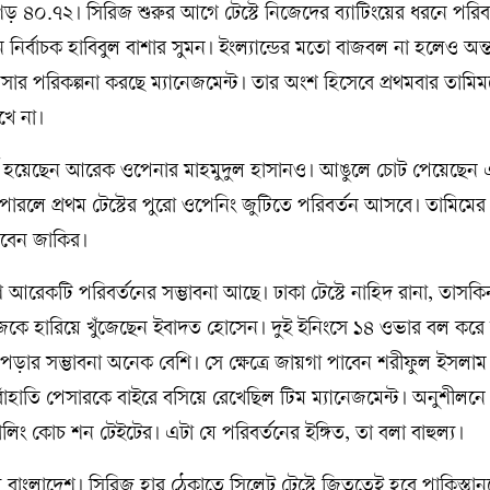
গড় ৪০.৭২। সিরিজ শুরুর আগে টেস্টে নিজেদের ব্যাটিংয়ের ধরনে পরিব
ান নির্বাচক হাবিবুল বাশার সুমন। ইংল্যান্ডের মতো বাজবল না হলেও অ
সার পরিকল্পনা করছে ম্যানেজমেন্ট। তার অংশ হিসেবে প্রথমবার তামিমক
খে না।
যর্থ হয়েছেন আরেক ওপেনার মাহমুদুল হাসানও। আঙুলে চোট পেয়েছেন এ
 পারলে প্রথম টেস্টের পুরো ওপেনিং জুটিতে পরিবর্তন আসবে। তামিমের 
মবেন জাকির।
 আরেকটি পরিবর্তনের সম্ভাবনা আছে। ঢাকা টেস্টে নাহিদ রানা, তাসকি
ে হারিয়ে খুঁজেছেন ইবাদত হোসেন। দুই ইনিংসে ১৪ ওভার বল করে
ড়ার সম্ভাবনা অনেক বেশি। সে ক্ষেত্রে জায়গা পাবেন শরীফুল ইসলাম।
বাঁহাতি পেসারকে বাইরে বসিয়ে রেখেছিল টিম ম্যানেজমেন্ট। অনুশীলনে
 কোচ শন টেইটের। এটা যে পরিবর্তনের ইঙ্গিত, তা বলা বাহুল্য।
ে বাংলাদেশ। সিরিজ হার ঠেকাতে সিলেট টেস্টে জিততেই হবে পাকিস্তানক