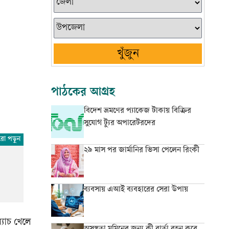
খুঁজুন
পাঠকের আগ্রহ
বিদেশ ভ্রমণের প্যাকেজ টাকায় বিক্রির
সুযোগ ট্যুর অপারেটরদের
২৯ মাস পর জার্মানির ভিসা পেলেন রিংকী
ব্যবসায় এআই ব্যবহারের সেরা উপায়
্যাচ খেলে