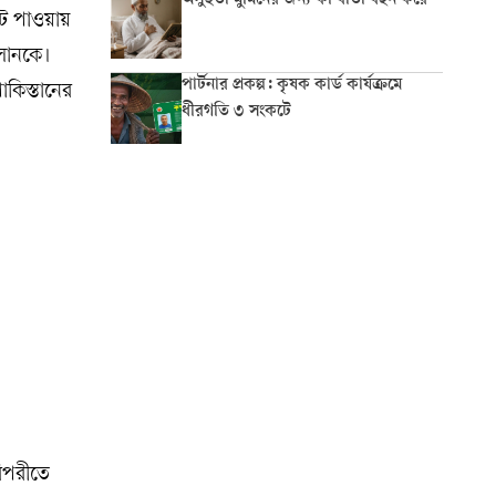
অসুস্থতা মুমিনের জন্য কী বার্তা বহন করে
োট পাওয়ায়
াসানকে।
পার্টনার প্রকল্প: কৃষক কার্ড কার্যক্রমে
কিস্তানের
ধীরগতি ৩ সংকটে
বিপরীতে