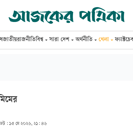
েষ
জাতীয়
রাজনীতি
বিশ্ব
সারা দেশ
অর্থনীতি
খেলা
ফ্যাক্টচে
ামিমের
েট :
১৫ মে ২০২৬, ২১: ৪৬