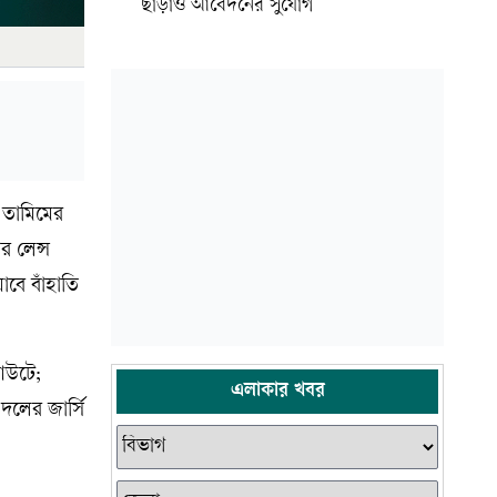
ছাড়াও আবেদনের সুযোগ
ন তামিমের
র লেন্স
বে বাঁহাতি
আউটে;
এলাকার খবর
লের জার্সি