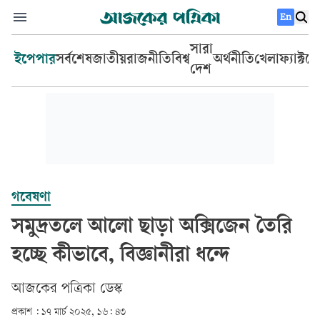
En
সারা
ইপেপার
সর্বশেষ
জাতীয়
রাজনীতি
বিশ্ব
অর্থনীতি
খেলা
ফ্যাক্টচ
দেশ
গবেষণা
সমুদ্রতলে আলো ছাড়া অক্সিজেন তৈরি
হচ্ছে কীভাবে, বিজ্ঞানীরা ধন্দে
আজকের পত্রিকা ডেস্ক­
প্রকাশ :
১৭ মার্চ ২০২৫, ১৬: ৪৩