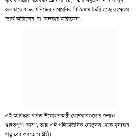
সৃষ্টি করেছে। গবেষণাপত্রে বলা হয়, গভীর সমুদ্রের নিচে সম্পূর্ণ
অন্ধকারে ধাতব খনিজের রাসায়নিক বিক্রিয়ায় তৈরি হচ্ছে রহস্যময়
‘ডার্ক অক্সিজেন’ বা ‘অন্ধকার অক্সিজেন’।
এই আবিষ্কার খনিজ উত্তোলনকারী কোম্পানিগুলোর জন্যও
গুরুত্বপূর্ণ। কারণ, তারা এই পলিমেটালিক নোডুলস থেকে মূল্যবান
ধাতু বের করতে আগ্রহী।