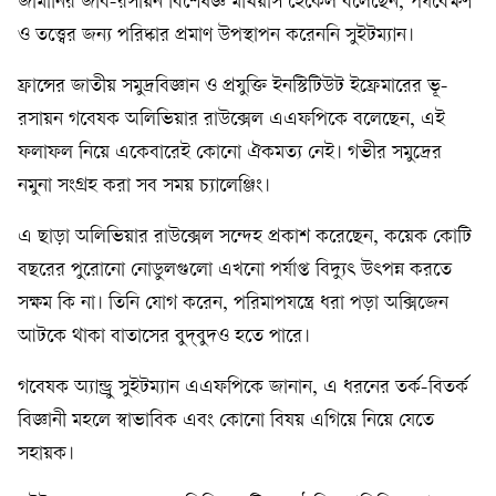
জার্মানির জীব-রসায়ন বিশেষজ্ঞ মথিয়াস হেকেল বলেছেন, পর্যবেক্ষণ
ও তত্ত্বের জন্য পরিষ্কার প্রমাণ উপস্থাপন করেননি সুইটম্যান।
ফ্রান্সের জাতীয় সমুদ্রবিজ্ঞান ও প্রযুক্তি ইনস্টিটিউট ইফ্রেমারের ভূ-
রসায়ন গবেষক অলিভিয়ার রাউক্সেল এএফপিকে বলেছেন, এই
ফলাফল নিয়ে একেবারেই কোনো ঐকমত্য নেই। গভীর সমুদ্রের
নমুনা সংগ্রহ করা সব সময় চ্যালেঞ্জিং।
এ ছাড়া অলিভিয়ার রাউক্সেল সন্দেহ প্রকাশ করেছেন, কয়েক কোটি
বছরের পুরোনো নোডুলগুলো এখনো পর্যাপ্ত বিদ্যুৎ উৎপন্ন করতে
সক্ষম কি না। তিনি যোগ করেন, পরিমাপযন্ত্রে ধরা পড়া অক্সিজেন
আটকে থাকা বাতাসের বুদ্‌বুদও হতে পারে।
গবেষক অ্যান্ড্রু সুইটম্যান এএফপিকে জানান, এ ধরনের তর্ক-বিতর্ক
বিজ্ঞানী মহলে স্বাভাবিক এবং কোনো বিষয় এগিয়ে নিয়ে যেতে
সহায়ক।