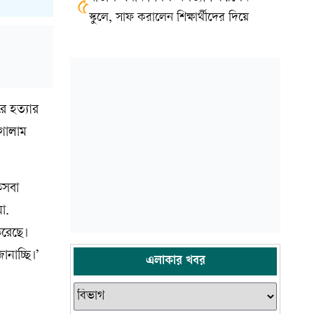
৫
স্কুলে, সাফ করালেন শিক্ষার্থীদের দিয়ে
রে হত্যার
 গোলাম
কসবা
ো.
করেছে।
ানাচ্ছি।’
এলাকার খবর