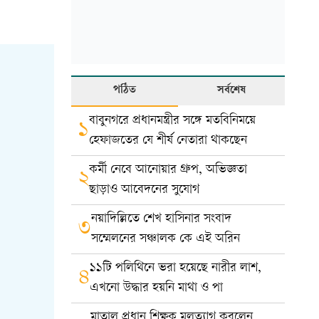
পঠিত
সর্বশেষ
বাবুনগরে প্রধানমন্ত্রীর সঙ্গে মতবিনিময়ে
১
হেফাজতের যে শীর্ষ নেতারা থাকছেন
কর্মী নেবে আনোয়ার গ্রুপ, অভিজ্ঞতা
২
ছাড়াও আবেদনের সুযোগ
নয়াদিল্লিতে শেখ হাসিনার সংবাদ
৩
সম্মেলনের সঞ্চালক কে এই অরিন
১১টি পলিথিনে ভরা হয়েছে নারীর লাশ,
৪
এখনো উদ্ধার হয়নি মাথা ও পা
মাতাল প্রধান শিক্ষক মলত্যাগ করলেন