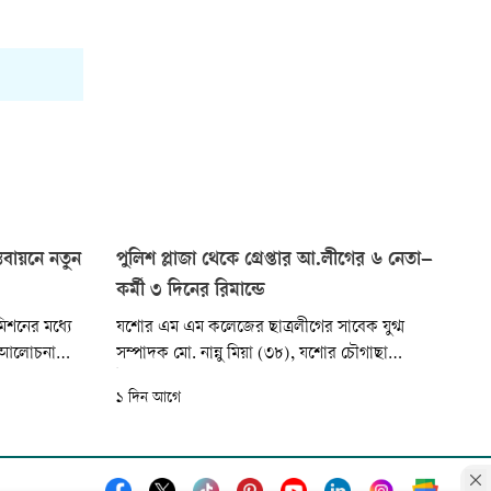
্তবায়নে নতুন
পুলিশ প্লাজা থেকে গ্রেপ্তার আ.লীগের ৬ নেতা–
কর্মী ৩ দিনের রিমান্ডে
মিশনের মধ্যে
যশোর এম এম কলেজের ছাত্রলীগের সাবেক যুগ্ম
ে আলোচনা
সম্পাদক মো. নান্নু মিয়া (৩৮), যশোর চৌগাছা
ার ও গণমাধ্যম
উপজেলার আওয়ামী লীগের সদস্য এস এম রেজওয়ান
১ দিন আগে
বাইরে রয়েছে।
হাবিব আলিফ (৩৩), যশোর চৌগাছা উপজেলার
নগোষ্ঠী, স্থানীয়
আওয়ামী লীগের সাবেক সাধারণ সম্পাদক ও ফুলসারা
মতো...
ইউনিয়ন পরিষদের সাবেক চেয়ারম্যান মেহেদী মাসুদ
চৌধুরী...