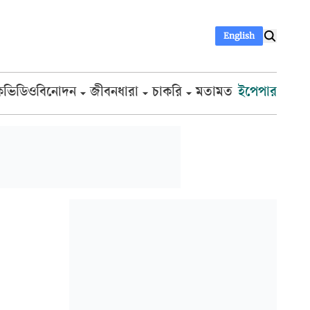
English
ক
ভিডিও
বিনোদন
জীবনধারা
চাকরি
মতামত
ইপেপার