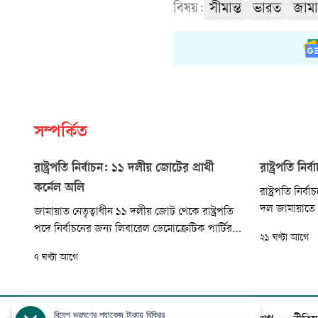
বিষয়:
সীমান্ত
ভারত
জামা
সম্পর্কিত
রাষ্ট্রপতি নির্বাচন: ১১ দলীয় জোটের প্রার্থী
রাষ্ট্রপতি নি
কর্নেল অলি
রাষ্ট্রপতি নির
দল জামায়াতে 
জামায়াত নেতৃত্বাধীন ১১ দলীয় জোট থেকে রাষ্ট্রপতি
রোববার ১১ দল
পদে নির্বাচনের জন্য লিবারেল ডেমোক্রেটিক পার্টির
২১ ঘণ্টা আগে
সভাও আহ্বান 
(এলডিপি) চেয়ারম্যান কর্নেল (অব.) অলি আহমদকে
৭ ঘণ্টা আগে
মনোনীত করা হয়েছে।
বিদেশ ভ্রমণের প্যাকেজ টাকায় বিক্রির