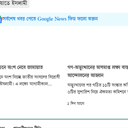
য়াতে ইসলামী
সর্বশেষ খবর পেতে Google News ফিড ফলো করুন
র্বাচনে অংশ নেবে জামায়াত
গণ-অভ্যুত্থানের অসমাপ্ত লক্ষ্য বাস
আন্দোলনের আহ্বান
্বাচনে অংশ নিচ্ছে জাতীয় সংসদের বিরোধী
ইসলামী। এ লক্ষ্যে আগামীকাল
অভ্যুত্থানের পর গঠিত ১১টি সংস্কার ক
ীয় জোটের শীর্ষ নেতাদের একটি
৬টির সুপারিশ নিয়ে ঐকমত্য কমিশন
করা হয়েছে...
হলেও শ্রম, নারী, স্বাস্থ্য, স্থানীয় সরক
১ দিন আগে
সংস্কার কমিশনের সুপারিশ আলোচনার 
ফলে শ্রমিক, নারী, স্বাস্থ্যসেবা-বঞ্চিত জ
প্রতিনিধিত্ব ও গণমাধ্যমের স্বাধীনতার 