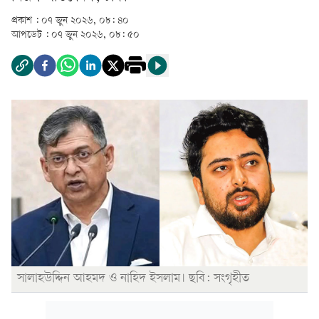
প্রকাশ :
০৭ জুন ২০২৬, ০৮: ৪০
আপডেট :
০৭ জুন ২০২৬, ০৮: ৫০
সালাহউদ্দিন আহমদ ও নাহিদ ইসলাম। ছবি: সংগৃহীত