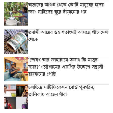
অভাবের আগুন থেকে কোটি মানুষের হৃদয়
জয়: নাহিদের ঘুরে দাঁড়ানোর গল্প
প্রবাসী আয়ের ৬২ শতাংশই আসছে পাঁচ দেশ
থেকে
‘দোযখ আর জাহান্নামে তফাৎ কি মাসুদ
স্যার?’: চট্টগ্রামের এসপির উদ্দেশে সন্ত্রাসী
রায়হানের পোস্ট
চলচ্চিত্র সার্টিফিকেশন বোর্ড পুনর্গঠন,
তালিকায় আছেন যাঁরা