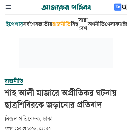
En
সারা
ইপেপার
সর্বশেষ
জাতীয়
রাজনীতি
বিশ্ব
অর্থনীতি
খেলা
ফ্যাক্টচ
দেশ
রাজনীতি
শাহ আলী মাজারে অপ্রীতিকর ঘটনায়
ছাত্রশিবিরকে জড়ানোর প্রতিবাদ
‎নিজস্ব প্রতিবেদক, ঢাকা‎
প্রকাশ :
১৭ মে ২০২৬, ০১: ৫৭