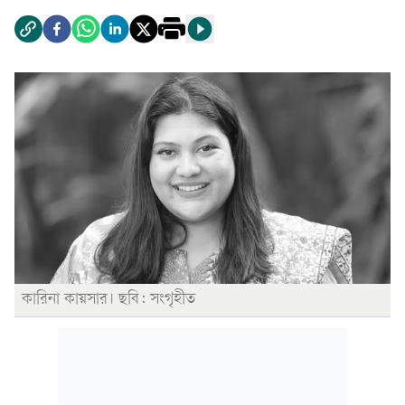
কারিনা কায়সার। ছবি: সংগৃহীত