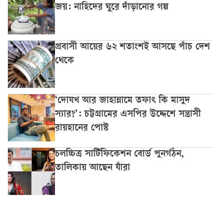
জয়: নাহিদের ঘুরে দাঁড়ানোর গল্প
প্রবাসী আয়ের ৬২ শতাংশই আসছে পাঁচ দেশ
থেকে
‘দোযখ আর জাহান্নামে তফাৎ কি মাসুদ
স্যার?’: চট্টগ্রামের এসপির উদ্দেশে সন্ত্রাসী
রায়হানের পোস্ট
চলচ্চিত্র সার্টিফিকেশন বোর্ড পুনর্গঠন,
তালিকায় আছেন যাঁরা