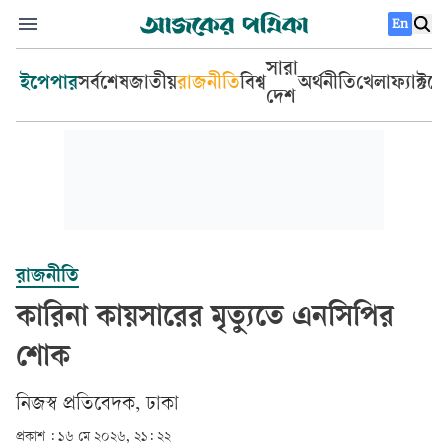
En
সারা
ইপেপার
সর্বশেষ
জাতীয়
রাজনীতি
বিশ্ব
অর্থনীতি
খেলা
ফ্যাক্টচ
দেশ
রাজনীতি
কারিনা কায়সারের মৃত্যুতে এনসিপির
শোক
‎নিজস্ব প্রতিবেদক, ঢাকা‎
প্রকাশ :
১৬ মে ২০২৬, ২১: ২২