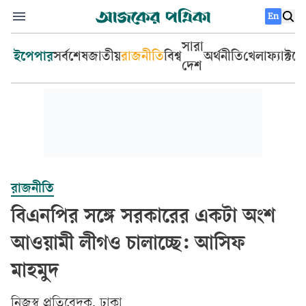
En
সারা
ইপেপার
সর্বশেষ
জাতীয়
রাজনীতি
বিশ্ব
অর্থনীতি
খেলা
ফ্যাক্টচ
দেশ
রাজনীতি
বিএনপির সঙ্গে সরকারের একটা অংশ
আওয়ামী লীগও চালাচ্ছে: আসিফ
মাহমুদ
‎নিজস্ব প্রতিবেদক, ঢাকা‎