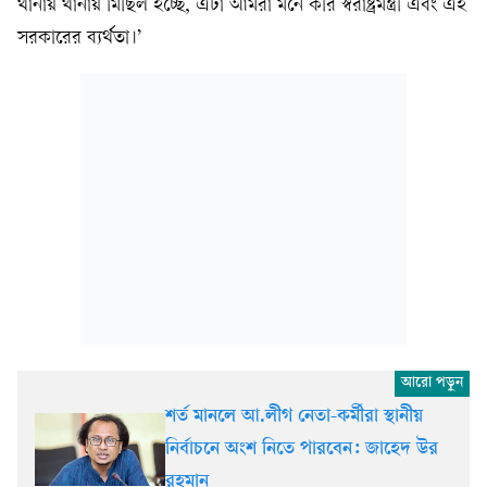
থানায় থানায় মিছিল হচ্ছে, এটা আমরা মনে করি স্বরাষ্ট্রমন্ত্রী এবং এই
সরকারের ব্যর্থতা।’
শর্ত মানলে আ.লীগ নেতা-কর্মীরা স্থানীয়
নির্বাচনে অংশ নিতে পারবেন: জাহেদ উর
রহমান