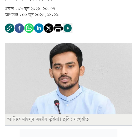
প্রকাশ :
০৯ জুন ২০২৬, ২০: ৫৭
আপডেট :
০৯ জুন ২০২৬, ২১: ১৯
আসিফ মাহমুদ সজীব ভূঁইয়া। ছবি: সংগৃহীত