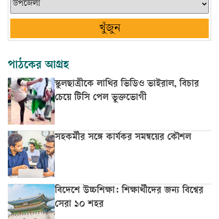
খুঁজুন
পাঠকের আগ্রহ
স্কুলছাত্রীকে লাথির ভিডিও ভাইরাল, বিচার
চেয়ে টিসি পেল ভুক্তভোগী
সহকর্মীর সঙ্গে কার্যকর সমন্বয়ের কৌশল
বিদেশে উচ্চশিক্ষা: শিক্ষার্থীদের জন্য বিশ্বের
সেরা ১০ শহর