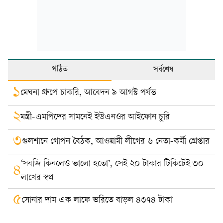
পঠিত
সর্বশেষ
১
মেঘনা গ্রুপে চাকরি, আবেদন ৯ আগস্ট পর্যন্ত
২
মন্ত্রী-এমপিদের সামনেই ইউএনওর আইফোন চুরি
৩
গুলশানে গোপন বৈঠক, আওয়ামী লীগের ৬ নেতা-কর্মী গ্রেপ্তার
‘সবজি কিনলেও ভালো হতো’, সেই ২০ টাকার টিকিটেই ৩০
৪
লাখের স্বপ্ন
৫
সোনার দাম এক লাফে ভরিতে বাড়ল ৪৩৭৪ টাকা