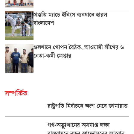
প্রস্তুতি ম্যাচে ইনিংস ব্যবধানে হারল
বাংলাদেশ
গুলশানে গোপন বৈঠক, আওয়ামী লীগের ৬
নেতা-কর্মী গ্রেপ্তার
সম্পর্কিত
রাষ্ট্রপতি নির্বাচনে অংশ নেবে জামায়াত
গণ-অভ্যুত্থানের অসমাপ্ত লক্ষ্য