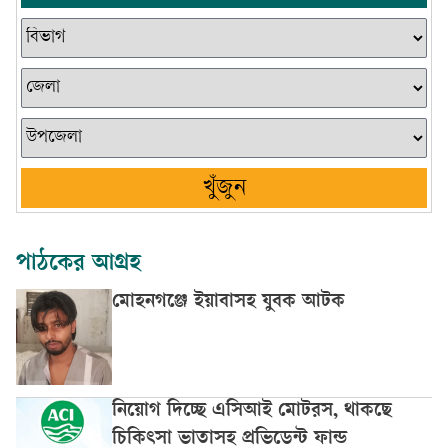
খুঁজুন
পাঠকের আগ্রহ
মোহনগঞ্জে ইয়াবাসহ যুবক আটক
নিয়োগ দিচ্ছে এসিআই মোটরস, থাকছে
চিকিৎসা ভাতাসহ প্রভিডেন্ট ফান্ড