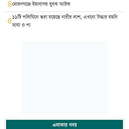
৪
মোহনগঞ্জে ইয়াবাসহ যুবক আটক
১১টি পলিথিনে ভরা হয়েছে নারীর লাশ, এখনো উদ্ধার হয়নি
৫
মাথা ও পা
এলাকার খবর