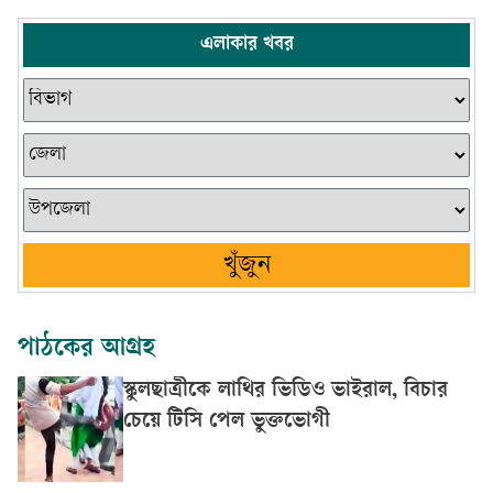
এলাকার খবর
খুঁজুন
পাঠকের আগ্রহ
স্কুলছাত্রীকে লাথির ভিডিও ভাইরাল, বিচার
চেয়ে টিসি পেল ভুক্তভোগী