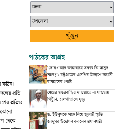
খুঁজুন
পাঠকের আগ্রহ
‘দোযখ আর জাহান্নামে তফাৎ কি মাসুদ
স্যার?’: চট্টগ্রামের এসপির উদ্দেশে সন্ত্রাসী
রায়হানের পোস্ট
য়া কঠিন।
মেয়ের শ্বশুরবাড়ির দাওয়াতে না যাওয়ায়
 দলের প্রতি
পিটুনি, হাসপাতালে মৃত্যু
েশের প্রতিও
যেকোনো
ড. ইউনূসকে সঙ্গে নিয়ে জুলাই স্মৃতি
াপ থেকে
জাদুঘর উদ্বোধন করলেন প্রধানমন্ত্রী