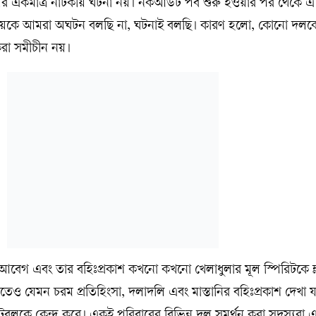
াপের একমাত্র নাটকীয় ঘটনা নয়। নকআউট পর্ব শুরু হওয়ার পর থেকে 
রাজয়কে আমরা অঘটন বলছি না, ঘটনাই বলছি। কারণ হলো, কোনো দল
করা সমীচীন নয়।
আবেগ এবং তার বহিঃপ্রকাশ কখনো কখনো খেলাধুলার মূল স্পিরিটকে ম্
ও যেমন চরম প্রতিহিংসা, দলাদলি এবং মাস্তানির বহিঃপ্রকাশ দেখা য