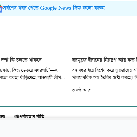
সর্বশেষ খবর পেতে Google News ফিড ফলো করুন
ণ দশা কি চলতে থাকবে
হরমুজে ইরানের নিয়ন্ত্রণ আর কত 
িটফাট, কিন্তু ভেতরে সদরঘাট’—এ
বহু বছর ধরে বিশেষ করে যুক্তরাষ্ট্রের
র মতো অবস্থা দাঁড়িয়েছে আওয়ামী লীগ
পারমাণবিক অস্ত্র তৈরির চেষ্টা করছে। কি
লে সরকারীকরণ করা কলেজগুলোতে।
যুদ্ধে দেশটির শাসকদের এবং বিশ্ববাসী
৩ ঘণ্টা আগে
 নিলে দেখা যাবে, দেশের অধিকাংশ
দিয়েছে, ইরানের হাতে এর চেয়েও আরও
ের এমনই চিত্র। এ এক ভয়াবহ
অস্ত্র রয়েছে। আর সেটি হলো, ভৌগোলি
খভাল করার যেন কোনো কর্তৃপক্ষ নেই।
সামরিক শক্তি। এই দুইয়ের কারণেই ই
প্রণালিতে...
ালা
গোপনীয়তার নীতি