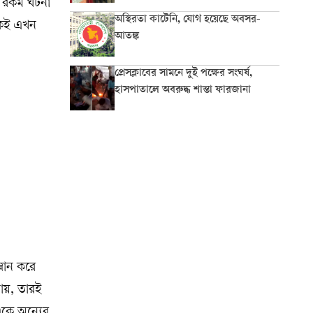
এ রকম ঘটনা
অস্থিরতা কাটেনি, যোগ হয়েছে অবসর-
কেই এখন
আতঙ্ক
প্রেসক্লাবের সামনে দুই পক্ষের সংঘর্ষ,
হাসপাতালে অবরুদ্ধ শান্তা ফারজানা
লান করে
ায়, তারই