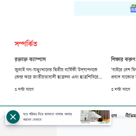
সম্পর্কিত
রক্তাক্ত ক্যাম্পাস
শিক্ষার করু
জুলাই গণ-অভ্যুত্থানের দ্বিতীয় বার্ষিকী উদ্‌যাপনকে
‘বাইরে বেশ ফ
কেন্দ্র করে জাতীয়তাবাদী ছাত্রদল এবং ছাত্রশিবিরের
প্রবাদ বাক্যে
মধ্যে সংঘর্ষের ঘটনা ঘটেছে। ফলে বেগম রোকেয়া
সরকারের আম
৩ ঘণ্টা আগে
৩ ঘণ্টা আগে
বিশ্ববিদ্যালয়, জগন্নাথ বিশ্ববিদ্যালয়, ঢাকা কলেজ,
ভালো করে খবর
সরকারি আলিয়া মাদ্রাসা ও সরকারি বিএম কলেজসহ
সরকারি কলেজ
দেশের অন্তত সাতটি ক্যাম্পাসে ছাত্রদল ও
পরিস্থিতি। দে
ছাত্রশিবিরের...
ঘরে পরিবার নিয়ে জামাতে নামাজ আদায়
আজকের পত্রিকা
বিজ্ঞাপন
সার্কুলেশন
যোগাযোগ
নীতিম
করবেন যেভাবে