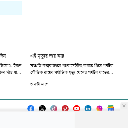
দিন
এই মৃত্যুর দায় কার
 অভিযোগ, ইরান
সম্প্রতি কক্সবাজারে প্যারাসেইলিং করতে গিয়ে পর্যটক
ন্তু পাঁচ মাসের
শৌভিক রায়ের মর্মান্তিক মৃত্যু দেশের পর্যটন খাতের
কে বুঝিয়ে
জন্য আরেকটি সতর্কসংকেত হয়ে এসেছে। প্রাথমিক
৩ ঘণ্টা আগে
 শক্তিশালী
তথ্য অনুযায়ী, প্যারাসেইলিং চলাকালে তিনি সমুদ্রে
ক অবস্থান ও
পড়ে যান এবং পরে তাঁর মৃত্যু হয়।
রান হরমুজ