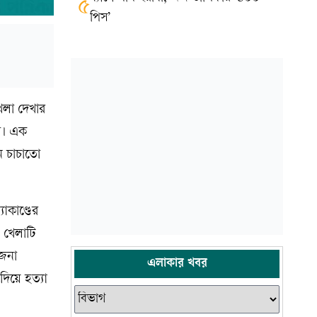
৫
পিস’
েলা দেখার
া। এক
ন চাচাতো
াকাণ্ডের
 খেলাটি
েজনা
এলাকার খবর
িয়ে হত্যা