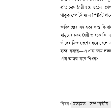
প্রতিফলন দেখা যায় বিশ্বকাপ ফ
প্রতি চরম বৈরী হয়ে ওঠেন। খ
থাকুক স্পোর্টসম্যান স্পিরিট থা
জকিগঞ্জের এই হত্যাকাণ্ড কি ব
মানুষের চরম বৈরী ভাবকে কি
তাঁদের নিজ দেশের হয়ে খেলে য
হত্যা করছে—এ এক চরম লজ্জার 
এটা আমরা কবে শিখব?
বিষয়:
মতামত
সম্পাদকীয়