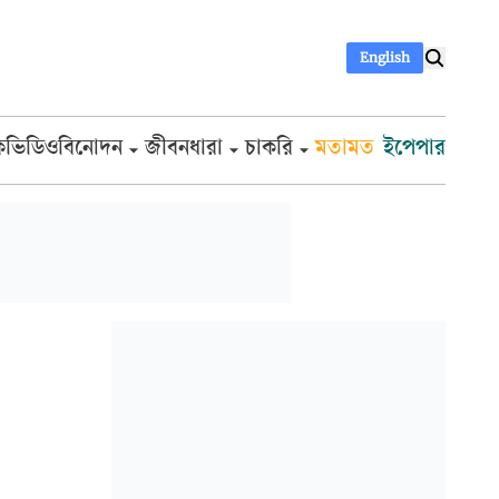
English
ক
ভিডিও
বিনোদন
জীবনধারা
চাকরি
মতামত
ইপেপার