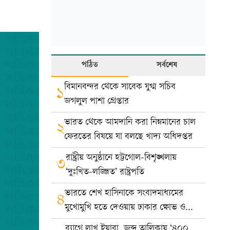
পঠিত
সর্বশেষ
বিমানবন্দর থেকে সাবেক যুগ্ম সচিব
১
জগলুল পাশা গ্রেপ্তার
ভারত থেকে আমদানি করা নিম্নমানের চাল
২
ফেরতের বিষয়ে যা বলছে খাদ্য অধিদপ্তর
রাষ্ট্রীয় অনুষ্ঠানে হট্টগোল-বিশৃঙ্খলায়
৩
‘দুঃখিত-লজ্জিত’ রাষ্ট্রপতি
ভারতে শেখ হাসিনাকে সংবাদমাধ্যমের
৪
মুখোমুখি হতে দেওয়ায় ঢাকার ক্ষোভ ও
প্রতিবাদ
ব্যাগে লাখ ইয়াবা, জব্দ তালিকায় ‘৪০০