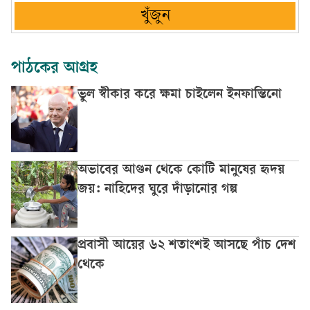
খুঁজুন
পাঠকের আগ্রহ
ভুল স্বীকার করে ক্ষমা চাইলেন ইনফান্তিনো
অভাবের আগুন থেকে কোটি মানুষের হৃদয়
জয়: নাহিদের ঘুরে দাঁড়ানোর গল্প
প্রবাসী আয়ের ৬২ শতাংশই আসছে পাঁচ দেশ
থেকে