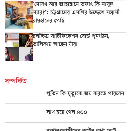
‘দোযখ আর জাহান্নামে তফাৎ কি মাসুদ
স্যার?’: চট্টগ্রামের এসপির উদ্দেশে সন্ত্রাসী
রায়হানের পোস্ট
চলচ্চিত্র সার্টিফিকেশন বোর্ড পুনর্গঠন,
তালিকায় আছেন যাঁরা
সম্পর্কিত
পুতিন কি মৃত্যুকে জয় করতে পারবেন
লাখ হয়ে গেল ৪০০