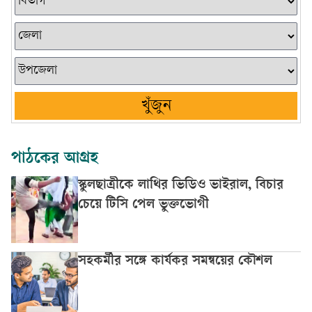
খুঁজুন
পাঠকের আগ্রহ
স্কুলছাত্রীকে লাথির ভিডিও ভাইরাল, বিচার
চেয়ে টিসি পেল ভুক্তভোগী
সহকর্মীর সঙ্গে কার্যকর সমন্বয়ের কৌশল