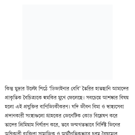
কিন্তু মুদ্রার উল্টো পিঠে ‘ডিজাইনার বেবি’ তৈরির হাতছানি আমাদের
প্রাকৃতিক বৈচিত্র্যকে হুমকির মুখে ফেলেছে। সবচেয়ে আশঙ্কার বিষয়
হলো এই প্রযুক্তির বাণিজ্যিকীকরণ। যদি জীবন বিমা ও স্বাস্থ্যসেবা
প্রদানকারী সংস্থাগুলো গ্রাহকের জেনেটিক কোড বিশ্লেষণ করে
তাদের প্রিমিয়াম নির্ধারণ করে, তবে জন্মগতভাবে নির্দিষ্ট জিনের
অধিকারী ব্যক্তিরা সামাজিক ও অর্থনৈতিকভাবে চরম বৈষম্যের