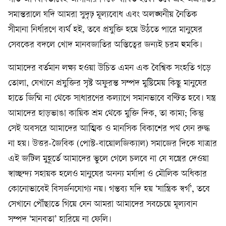
সমান্তরালে যদি আমরা সুদৃঢ় মূল্যবোধ এবং অলঙ্ঘনীয় নৈতিক
সীমানা নির্ধারণে ব্যর্থ হই, তবে প্রযুক্তি হয়ে উঠতে পারে মানুষের
সেবকের বদলে খোদ মানবজাতির অস্তিত্বের জন্যই চরম হুমকি।
আমাদের বর্তমান লক্ষ্য হওয়া উচিত এমন এক বৈশ্বিক সংহতি গড়ে
তোলা, যেখানে প্রযুক্তির সৃষ্ট অফুরন্ত সম্পদ মুষ্টিমেয় কিছু মানুষের
হাতে জিম্মি না থেকে সাধারণের কল্যাণে সমানভাবে বণ্টিত হবে। যন্ত্র
আমাদের হাড়ভাঙা কায়িক শ্রম থেকে মুক্তি দিক, তা কাম্য; কিন্তু
সেই অবসরে আমাদের আত্মিক ও মানসিক বিকাশের পথ যেন রুদ্ধ
না হয়। উত্তর-জৈবিক (পোস্ট-বায়োলজিক্যাল) সমাজের দিকে যাত্রার
এই জটিল মুহূর্তে আমাদের ভুলে গেলে চলবে না যে যন্ত্রের দেওয়া
স্বাচ্ছন্দ্য সহায়ক হলেও মানুষের অনন্য মর্যাদা ও মৌলিক অধিকার
কোনোভাবেই বিসর্জনযোগ্য নয়। গন্তব্য যদি হয় ‘যান্ত্রিক স্বর্গ’, তবে
সেখানে পৌঁছাতে গিয়ে যেন আমরা আমাদের সবচেয়ে মূল্যবান
সম্পদ ‘মানবতা’ হারিয়ে না ফেলি।