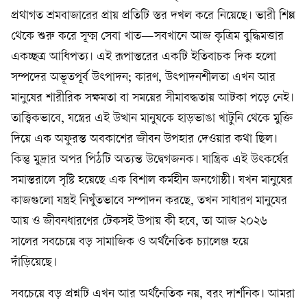
প্রথাগত শ্রমবাজারের প্রায় প্রতিটি স্তর দখল করে নিয়েছে। ভারী শিল্প
থেকে শুরু করে সূক্ষ্ম সেবা খাত—সবখানে আজ কৃত্রিম বুদ্ধিমত্তার
একচ্ছত্র আধিপত্য। এই রূপান্তরের একটি ইতিবাচক দিক হলো
সম্পদের অভূতপূর্ব উৎপাদন; কারণ, উৎপাদনশীলতা এখন আর
মানুষের শারীরিক সক্ষমতা বা সময়ের সীমাবদ্ধতায় আটকা পড়ে নেই।
তাত্ত্বিকভাবে, যন্ত্রের এই উত্থান মানুষকে হাড়ভাঙা খাটুনি থেকে মুক্তি
দিয়ে এক অফুরন্ত অবকাশের জীবন উপহার দেওয়ার কথা ছিল।
কিন্তু মুদ্রার অপর পিঠটি অত্যন্ত উদ্বেগজনক। যান্ত্রিক এই উৎকর্ষের
সমান্তরালে সৃষ্টি হয়েছে এক বিশাল কর্মহীন জনগোষ্ঠী। যখন মানুষের
কাজগুলো যন্ত্রই নিখুঁতভাবে সম্পাদন করছে, তখন সাধারণ মানুষের
আয় ও জীবনধারণের টেকসই উপায় কী হবে, তা আজ ২০২৬
সালের সবচেয়ে বড় সামাজিক ও অর্থনৈতিক চ্যালেঞ্জ হয়ে
দাঁড়িয়েছে।
সবচেয়ে বড় প্রশ্নটি এখন আর অর্থনৈতিক নয়, বরং দার্শনিক। আমরা