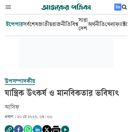
En
সারা
ইপেপার
সর্বশেষ
জাতীয়
রাজনীতি
বিশ্ব
অর্থনীতি
খেলা
ফ্যাক্টচ
দেশ
উপসম্পাদকীয়
যান্ত্রিক উৎকর্ষ ও মানবিকতার ভবিষ্যৎ
আসিফ
প্রকাশ :
২০ মে ২০২৬, ০৮: ০০