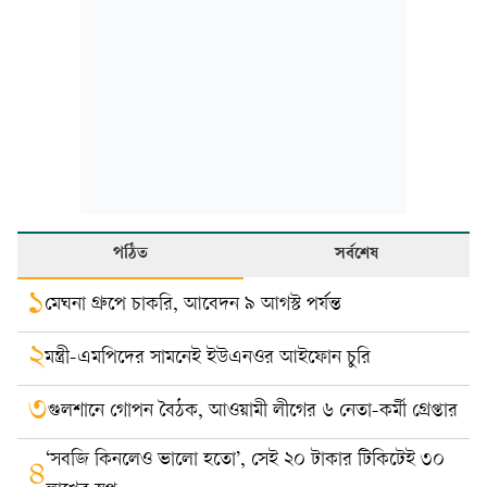
পঠিত
সর্বশেষ
১
মেঘনা গ্রুপে চাকরি, আবেদন ৯ আগস্ট পর্যন্ত
২
মন্ত্রী-এমপিদের সামনেই ইউএনওর আইফোন চুরি
৩
গুলশানে গোপন বৈঠক, আওয়ামী লীগের ৬ নেতা-কর্মী গ্রেপ্তার
‘সবজি কিনলেও ভালো হতো’, সেই ২০ টাকার টিকিটেই ৩০
৪