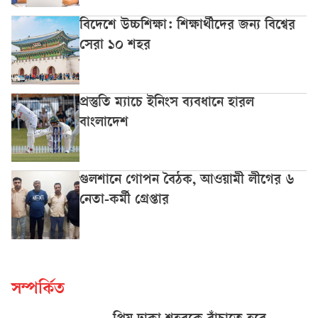
বিদেশে উচ্চশিক্ষা: শিক্ষার্থীদের জন্য বিশ্বের
সেরা ১০ শহর
প্রস্তুতি ম্যাচে ইনিংস ব্যবধানে হারল
বাংলাদেশ
গুলশানে গোপন বৈঠক, আওয়ামী লীগের ৬
নেতা-কর্মী গ্রেপ্তার
সম্পর্কিত