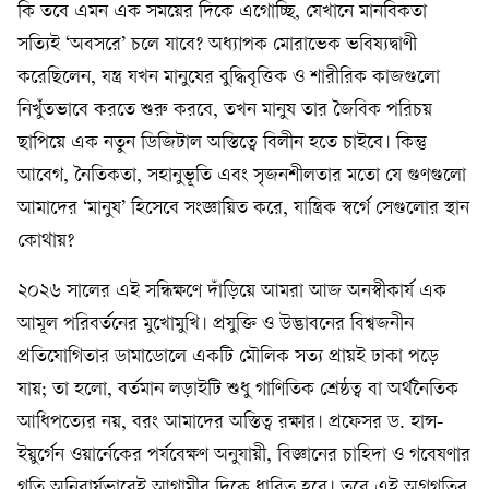
কি তবে এমন এক সময়ের দিকে এগোচ্ছি, যেখানে মানবিকতা
সত্যিই ‘অবসরে’ চলে যাবে? অধ্যাপক মোরাভেক ভবিষ্যদ্বাণী
করেছিলেন, যন্ত্র যখন মানুষের বুদ্ধিবৃত্তিক ও শারীরিক কাজগুলো
নিখুঁতভাবে করতে শুরু করবে, তখন মানুষ তার জৈবিক পরিচয়
ছাপিয়ে এক নতুন ডিজিটাল অস্তিত্বে বিলীন হতে চাইবে। কিন্তু
আবেগ, নৈতিকতা, সহানুভূতি এবং সৃজনশীলতার মতো যে গুণগুলো
আমাদের ‘মানুষ’ হিসেবে সংজ্ঞায়িত করে, যান্ত্রিক স্বর্গে সেগুলোর স্থান
কোথায়?
২০২৬ সালের এই সন্ধিক্ষণে দাঁড়িয়ে আমরা আজ অনস্বীকার্য এক
আমূল পরিবর্তনের মুখোমুখি। প্রযুক্তি ও উদ্ভাবনের বিশ্বজনীন
প্রতিযোগিতার ডামাডোলে একটি মৌলিক সত্য প্রায়ই ঢাকা পড়ে
যায়; তা হলো, বর্তমান লড়াইটি শুধু গাণিতিক শ্রেষ্ঠত্ব বা অর্থনৈতিক
আধিপত্যের নয়, বরং আমাদের অস্তিত্ব রক্ষার। প্রফেসর ড. হান্স-
ইয়ুর্গেন ওয়ার্নেকের পর্যবেক্ষণ অনুযায়ী, বিজ্ঞানের চাহিদা ও গবেষণার
গতি অনিবার্যভাবেই আগামীর দিকে ধাবিত হবে। তবে এই অগ্রগতির