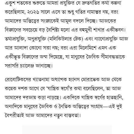
একুশ শতকের শুরুতে আমরা প্রযুক্তির যে দ্রুতগতির কথা কল্পনা
করেছিলাম, ২০২৬ সালে এসে তা শুধু গতির নামান্তর নয়, বরং
আমাদের অস্তিত্বের সংজ্ঞাকেই আমূল বদলে দিচ্ছে। আজকের
বিজ্ঞানের সবচেয়ে বড় বৈশিষ্ট্য হলো এর বহুমুখী শাখার একীভবন।
তথ্যপ্রযুক্তি, অণুপ্রযুক্তি (মলিকিউলার টেক) এবং ন্যানোপ্রযুক্তি আজ
আর আলাদা কোনো সত্তা নয়; বরং এরা মিলেমিশে এমন এক
একীভূত বিজ্ঞানের জন্ম দিয়েছে, যা মানুষের জৈবিক সীমাবদ্ধতাকে
সরাসরি চ্যালেঞ্জ জানাচ্ছে।
রোবোটিকসের খ্যাতনামা অধ্যাপক হ্যানস মোরাভেক আজ থেকে
কয়েক দশক আগে যে ‘যান্ত্রিক স্বর্গে’র কথা বলেছিলেন, তা আজ
আমাদের দরজায় কড়া নাড়ছে। একদিকে যান্ত্রিক স্বর্গের হাতছানি,
অন্যদিকে মানুষের জৈবিক ও নৈতিক অস্তিত্বের সংগ্রাম—এই দুই
বৈপরীত্যই আজ আমাদের নতুন বাস্তবতা।