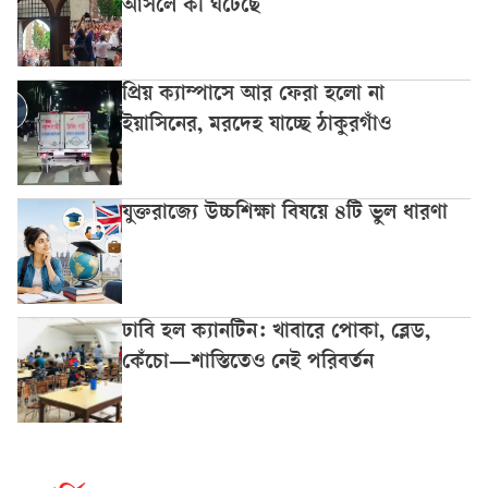
আসলে কী ঘটেছে
প্রিয় ক্যাম্পাসে আর ফেরা হলো না
ইয়াসিনের, মরদেহ যাচ্ছে ঠাকুরগাঁও
যুক্তরাজ্যে উচ্চশিক্ষা বিষয়ে ৪টি ভুল ধারণা
ঢাবি হল ক্যানটিন: খাবারে পোকা, ব্লেড,
কেঁচো—শাস্তিতেও নেই পরিবর্তন