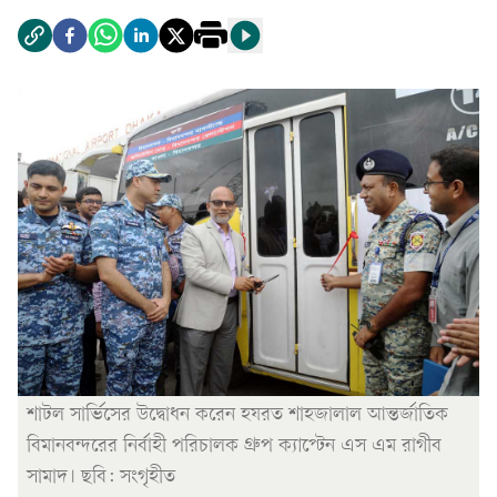
শাটল সার্ভিসের উদ্বোধন করেন হযরত শাহজালাল আন্তর্জাতিক
বিমানবন্দরের নির্বাহী পরিচালক গ্রুপ ক্যাপ্টেন এস এম রাগীব
সামাদ। ছবি: সংগৃহীত