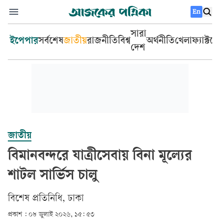
En
সারা
ইপেপার
সর্বশেষ
জাতীয়
রাজনীতি
বিশ্ব
অর্থনীতি
খেলা
ফ্যাক্টচ
দেশ
জাতীয়
বিমানবন্দরে যাত্রীসেবায় বিনা মূল্যের
শাটল সার্ভিস চালু
বিশেষ প্রতিনিধি, ঢাকা
প্রকাশ :
০৮ জুলাই ২০২৬, ১৫: ৫৩