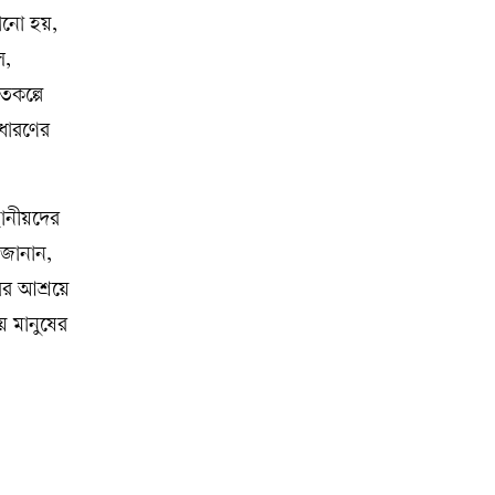
নানো হয়,
স,
তকল্পে
াধারণের
থানীয়দের
 জানান,
ের আশ্রয়ে
ে মানুষের