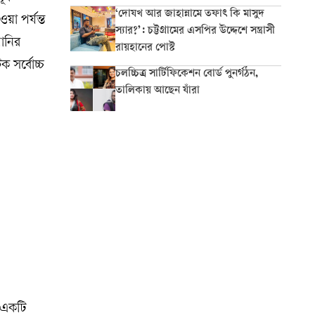
‘দোযখ আর জাহান্নামে তফাৎ কি মাসুদ
য়া পর্যন্ত
স্যার?’: চট্টগ্রামের এসপির উদ্দেশে সন্ত্রাসী
ানির
রায়হানের পোস্ট
ক সর্বোচ্চ
চলচ্চিত্র সার্টিফিকেশন বোর্ড পুনর্গঠন,
তালিকায় আছেন যাঁরা
ে একটি