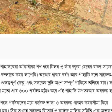
াহাড়ঘেরা আঁকাবাঁকা পথ ধরে নিলয় ও তাঁর বন্ধুরা মেঘের রাজ্য সাজ
 রূপ বদলাতে সময় লাগেনি। অঝোর ধারায় বর্ষণ আর পাহাড়ি ঢলে সাজেক
রুত্বপূর্ণ সেতু এবং সড়কের দুটি অংশ সম্পূর্ণ পানিতে তলিয়ে যায়।
লয়ের মতো প্রায় ৬০০ পর্যটক হঠাৎ করে এই পাহাড়ি উপত্যকায় অবরুদ্ধ
ড়ে পর্যটকদের মনে কটেজ ভাড়া ও অবরুদ্ধ থাকার সময়সীমা নিয়ে
ৈরি হয়। ঠিক তখনই সাজেক রিসোর্ট ও কটেজ মালিক সমিতি এক অভূতপূ