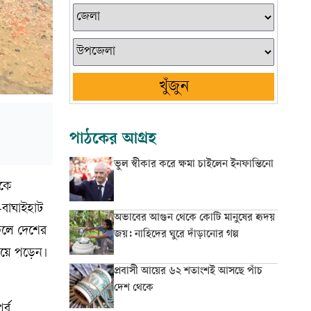
খুঁজুন
পাঠকের আগ্রহ
ভুল স্বীকার করে ক্ষমা চাইলেন ইনফান্তিনো
েকে
-বাঘাইহাট
অভাবের আগুন থেকে কোটি মানুষের হৃদয়
 ফলে দেশের
জয়: নাহিদের ঘুরে দাঁড়ানোর গল্প
 হয়ে পড়েন।
প্রবাসী আয়ের ৬২ শতাংশই আসছে পাঁচ
দেশ থেকে
র্ব