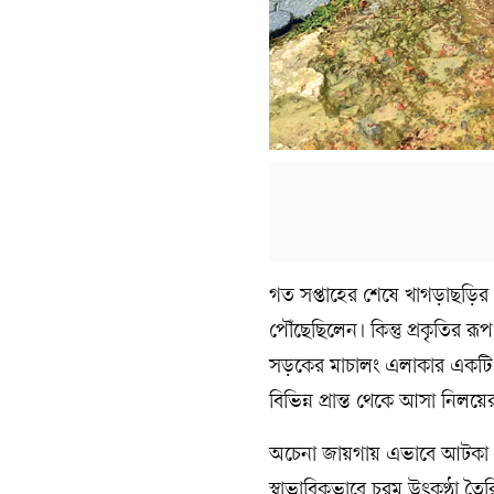
গত সপ্তাহের শেষে খাগড়াছড়ির প
পৌঁছেছিলেন। কিন্তু প্রকৃতির
সড়কের মাচালং এলাকার একটি গু
বিভিন্ন প্রান্ত থেকে আসা নি
অচেনা জায়গায় এভাবে আটকা প
স্বাভাবিকভাবে চরম উৎকণ্ঠা ত