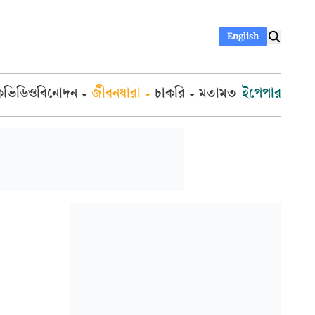
English
ক
ভিডিও
বিনোদন
জীবনধারা
চাকরি
মতামত
ইপেপার