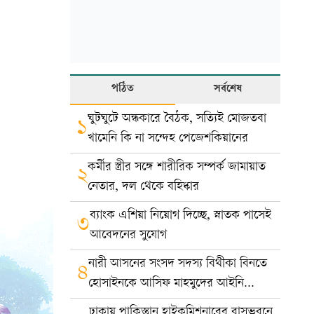
পঠিত
সর্বশেষ
ঘুটঘুটে অন্ধকারে বৈঠক, সত্যিই মোজতবা
১
খামেনি কি না সন্দেহ পেজেশকিয়ানের
কর্মীর স্ত্রীর সঙ্গে শারীরিক সম্পর্ক জামায়াত
২
নেতার, দল থেকে বহিষ্কার
ব্যাংক এশিয়া নিয়োগ দিচ্ছে, স্নাতক পাসেই
৩
আবেদনের সুযোগ
নারী আসনের সংসদ সদস্য বিথীকা বিনতে
৪
হোসাইনকে আসিফ মাহমুদের আইনি
নোটিশ
ঢাকায় পাকিস্তান হাইকমিশনারের বাসভবনে