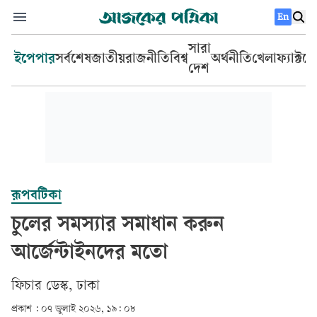
En
সারা
ইপেপার
সর্বশেষ
জাতীয়
রাজনীতি
বিশ্ব
অর্থনীতি
খেলা
ফ্যাক্টচ
দেশ
রূপবটিকা
চুলের সমস্যার সমাধান করুন
আর্জেন্টাইনদের মতো
ফিচার ডেস্ক, ঢাকা
প্রকাশ :
০৭ জুলাই ২০২৬, ১৯: ০৮