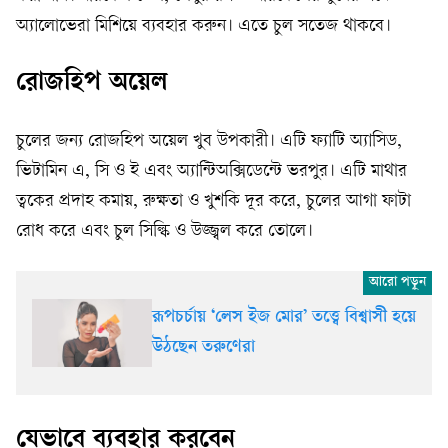
অ্যালোভেরা মিশিয়ে ব্যবহার করুন। এতে চুল সতেজ থাকবে।
রোজহিপ অয়েল
চুলের জন্য রোজহিপ অয়েল খুব উপকারী। এটি ফ্যাটি অ্যাসিড,
ভিটামিন এ, সি ও ই এবং অ্যান্টিঅক্সিডেন্টে ভরপুর। এটি মাথার
ত্বকের প্রদাহ কমায়, রুক্ষতা ও খুশকি দূর করে, চুলের আগা ফাটা
রোধ করে এবং চুল সিল্কি ও উজ্জ্বল করে তোলে।
রূপচর্চায় ‘লেস ইজ মোর’ তত্ত্বে বিশ্বাসী হয়ে
উঠছেন তরুণেরা
যেভাবে ব্যবহার করবেন