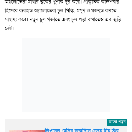
অ্যালোভেরা মাথার ত্বকের খুশকি দূর করে। প্রাকৃতিক কন্ডিশনার
হিসেবে ব্যবহৃত অ্যালোভেরা চুল সিল্কি, মসৃণ ও মজবুত করতে
সাহায্য করে। নতুন চুল গজাতে এবং চুল পড়া কমাতেও এর জুড়ি
নেই।
লিওনেল মেসির জন্মদিনে জেনে নিন তাঁর