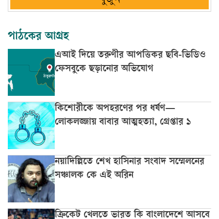
খুঁজুন
পাঠকের আগ্রহ
এআই দিয়ে তরুণীর আপত্তিকর ছবি-ভিডিও
ফেসবুকে ছড়ানোর অভিযোগ
কিশোরীকে অপহরণের পর ধর্ষণ—
লোকলজ্জায় বাবার আত্মহত্যা, গ্রেপ্তার ১
নয়াদিল্লিতে শেখ হাসিনার সংবাদ সম্মেলনের
সঞ্চালক কে এই অরিন
ক্রিকেট খেলতে ভারত কি বাংলাদেশে আসবে