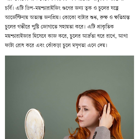
চর্বি। এটি ডিপ-ময়শ্চারাইজিং গুণের জন্য ত্বক ও চুলের যত্নে
আর্জেন্টিনায় অত্যন্ত জনপ্রিয়। কোকো বাটার শুষ্ক, রুক্ষ ও ক্ষতিগ্রস্ত
চুলের গভীরে পুষ্টি জোগাতে সহায়তা করে। এটি প্রাকৃতিক
ময়শ্চারাইজার হিসেবে কাজ করে, চুলের আর্দ্রতা ধরে রাখে, আগা
ফাটা রোধ করে এবং কোঁকড়া চুলে মসৃণতা এনে দেয়।