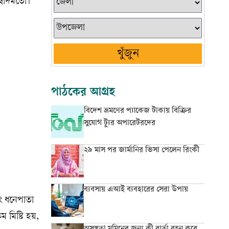
স্বাদমতো।
খুঁজুন
পাঠকের আগ্রহ
বিদেশ ভ্রমণের প্যাকেজ টাকায় বিক্রির
সুযোগ ট্যুর অপারেটরদের
২৯ মাস পর জার্মানির ভিসা পেলেন রিংকী
ব্যবসায় এআই ব্যবহারের সেরা উপায়
ং ধনেপাতা
মিষ্টি হয়,