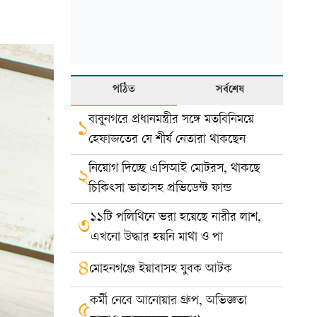
পঠিত
সর্বশেষ
বাবুনগরে প্রধানমন্ত্রীর সঙ্গে মতবিনিময়ে
১
হেফাজতের যে শীর্ষ নেতারা থাকছেন
নিয়োগ দিচ্ছে এসিআই মোটরস, থাকছে
২
চিকিৎসা ভাতাসহ প্রভিডেন্ট ফান্ড
১১টি পলিথিনে ভরা হয়েছে নারীর লাশ,
৩
এখনো উদ্ধার হয়নি মাথা ও পা
৪
মোহনগঞ্জে ইয়াবাসহ যুবক আটক
কর্মী নেবে আনোয়ার গ্রুপ, অভিজ্ঞতা
৫