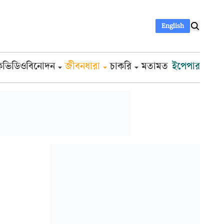
English
ক
ভিডিও
বিনোদন
জীবনধারা
চাকরি
মতামত
ইপেপার