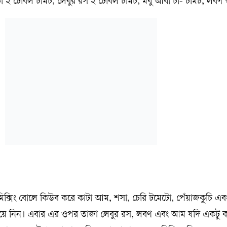
া ২ টেবিল চামচ, লেবুর রস ২ টেবিল চামচ, মধু আধা চা- চামচ, লবণ 
িক্সিং বোলে কিউব করে কাটা আম, শসা, চেরি টমেটো, পেঁয়াজকুচি এব
িয়ে নিন। এবার এর ওপর তাজা লেবুর রস, লবণ এবং আম যদি একটু কম 