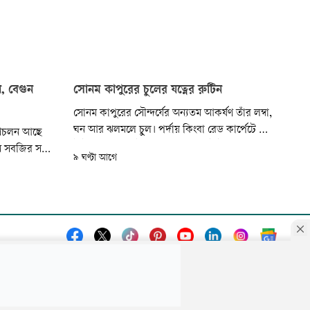
, বেগুন
সোনম কাপুরের চুলের যত্নের রুটিন
সোনম কাপুরের সৌন্দর্যের অন্যতম আকর্ষণ তাঁর লম্বা,
ঘন আর ঝলমলে চুল। পর্দায় কিংবা রেড কার্পেটে তাঁর
প্রচলন আছে
স্টাইলিশ লুক যতটা নজর কাড়ে, ততটাই আলোচনায়
ন সবজির সঙ্গে
৯ ঘণ্টা আগে
থাকে তাঁর স্বাস্থ্যোজ্জ্বল চুল। তেল ম্যাসাজ, চুলে সুগন্ধি
দু তরকারি
ব্যবহার কিংবা হিট স্টাইলিংয়ের আগে সুরক্ষা—চুলের
ু জেনে খানিক
যত্নে সোনম অনুসরণ করেন বেশ কিছু সহজ কিন্তু
াকলেও এটি
কার্যকর...
ন ছাড়াও এই