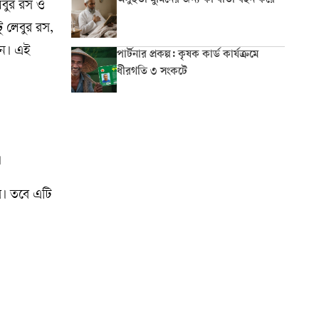
অসুস্থতা মুমিনের জন্য কী বার্তা বহন করে
েবুর রস ও
 লেবুর রস,
েন। এই
পার্টনার প্রকল্প: কৃষক কার্ড কার্যক্রমে
ধীরগতি ৩ সংকটে
।
বে। তবে এটি