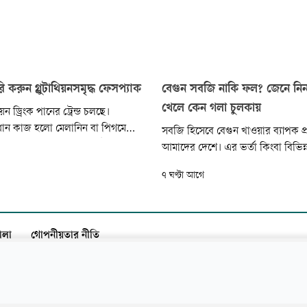
 করুন গ্লুটাথিয়নসমৃদ্ধ ফেসপ্যাক
বেগুন সবজি নাকি ফল? জেনে নিন
খেলে কেন গলা চুলকায়
থিয়ন ড্রিংক পানের ট্রেন্ড চলছে।
প্রধান কাজ হলো মেলানিন বা পিগমেন্টের
সবজি হিসেবে বেগুন খাওয়ার ব্যাপক 
 ত্বক ভেতর থেকে ফরসা, উজ্জ্বল ও
আমাদের দেশে। এর ভর্তা কিংবা বিভিন্
টি মূলত একটি শক্তিশালী অ্যান্টি-
মিশিয়ে খাওয়া অথবা মাছের সঙ্গে সুস্বা
৭ ঘণ্টা আগে
া ত্বকের কোষ পুনরুজ্জীবিত করতে এবং
আমাদের দেশে প্রচুর খাওয়া হয়। কিন্ত
র করতে সাহায্য করে। প্যাকেটজাত
অবাক হবেন, সবজি হিসেবে পরিচয় থ
.
নাইটশেড পরিবারের একটি ফল। বেগু
পরিবারে আমাদের পরিচিত...
ালা
গোপনীয়তার নীতি