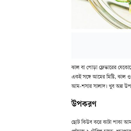
ঝাল বা পোড়া ফ্লেভারের যেকোন
একই সঙ্গে আমের মিষ্টি, ঝাল ও 
আম-শসার সালাদ। খুব অল্প উপ
উপকরণ
ছোট কিউব করে কাটা পাকা আম