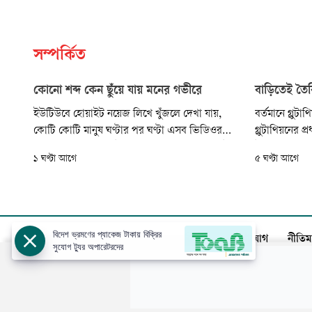
সম্পর্কিত
কোনো শব্দ কেন ছুঁয়ে যায় মনের গভীরে
বাড়িতেই তৈরি
ইউটিউবে হোয়াইট নয়েজ লিখে খুঁজলে দেখা যায়,
বর্তমানে গ্লুটা
কোটি কোটি মানুষ ঘণ্টার পর ঘণ্টা এসব ভিডিওর
গ্লুটাথিয়নের 
বার্তা শুনছেন। কারও উদ্দেশ্য দ্রুত ঘুমিয়ে পড়া, কেউ
উৎপাদন কমিয়ে
১ ঘণ্টা আগে
৫ ঘণ্টা আগে
আবার পড়াশোনায় মনোযোগ বাড়াতে কিংবা কর্মব্যস্ত
দাগহীন করা। এ
দিনের শেষে নিজেকে একটু রিলাক্স বা শান্ত করতে
অক্সিডেন্ট, য
এসব শব্দের আশ্রয় নিচ্ছেন। শুধু হোয়াইট নয়েজই নয়।
বয়সের ছাপ দূ
এর বাইরে...
এই গ্লুটাথিয়ন..
বিদেশ ভ্রমণের প্যাকেজ টাকায় বিক্রির
আজকের পত্রিকা
বিজ্ঞাপন
সার্কুলেশন
যোগাযোগ
নীতিম
সুযোগ ট্যুর অপারেটরদের
স্বত্ব: ©️
আজকের পত্রিকা