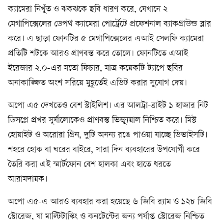
ক্যামেরা নিখুঁত ও ঝকঝকে ছবি ধারণ করে, যেখানে ২
মেগাপিক্সেলের ডেপথ ক্যামেরা পোর্ট্রেটে প্রফেশনাল ব্যাকগ্রাউন্ড ব্লার
করে। এ ছাড়া ফোনটির ৫ মেগাপিক্সেলের এআই সেলফি ক্যামেরা
প্রতিটি শটকে আরও প্রাণবন্ত করে তোলে। ফোনটিতে এআই
ইরেজার ২.০-এর মতো ফিচার, মাত্র কয়েকটি ট্যাপে ছবির
অনাকাঙ্ক্ষিত অংশ সরিয়ে মুহূর্তেই এডিট করার সুযোগ দেয়।
অপো এ৫ দেখতেও বেশ স্টাইলিশ। এর আলট্রা-ব্রাইট ১ হাজার নিট
ডিসপ্লে প্রখর সূর্যালোকেও প্রাণবন্ত ভিজ্যুয়াল নিশ্চিত করে। মিস্ট
হোয়াইট ও অরোরা গ্রিন, দুটি অনন্য রঙে পাওয়া যাচ্ছে ডিভাইসটি।
শহরে হোক বা ঘরের বাইরে, সারা দিন ব্যবহারের উপযোগী করে
তৈরি করা এই স্মার্টফোন বেশ হালকা এবং হাতে ধরতে
আরামদায়ক।
অপো এ৫-এ আরও ব্যবহার করা হয়েছে ৬ জিবি র‍্যাম ও ১২৮ জিবি
স্টোরেজ, যা মাল্টিটাস্কিং ও কনটেন্টের জন্য পর্যাপ্ত স্টোরেজ নিশ্চিত