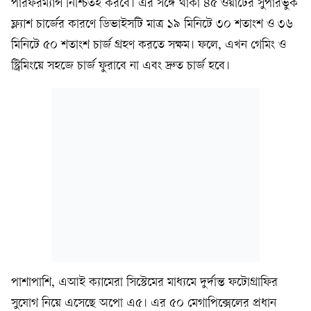
পারফরম্যান্স নিশ্চিতই করবে। এর সঙ্গে থাকা ৪৫ ওয়াটের সুপারভুক
ফ্ল্যাশ চার্জের কারণে ডিভাইসটি মাত্র ১৯ মিনিটে ৩০ শতাংশ ও ৩৬
মিনিটে ৫০ শতাংশ চার্জ গ্রহণ করতে সক্ষম। ফলে, এখন গেমিং ও
স্ট্রিমিংয়ে সহজে চার্জ ফুরাবে না এবং দ্রুত চার্জ হবে।
পাশাপাশি, এআই ক্যামেরা সিস্টেমের মাধ্যমে দুর্দান্ত ফটোগ্রাফির
সুযোগ নিয়ে এসেছে অপো এ৫। এর ৫০ মেগাপিক্সেলের প্রধান