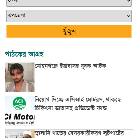
খুঁজুন
পাঠকের আগ্রহ
মোহনগঞ্জে ইয়াবাসহ যুবক আটক
নিয়োগ দিচ্ছে এসিআই মোটরস, থাকছে
চিকিৎসা ভাতাসহ প্রভিডেন্ট ফান্ড
জ্বালানি খাতের বেসরকারীকরণ লুটপাটের