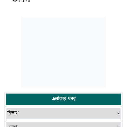
মাথা ও পা
এলাকার খবর