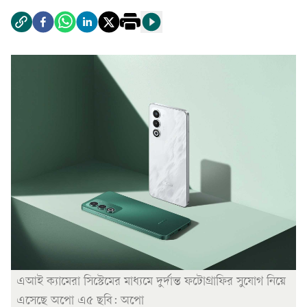
এআই ক্যামেরা সিস্টেমের মাধ্যমে দুর্দান্ত ফটোগ্রাফির সুযোগ নিয়ে
এসেছে অপো এ৫ ছবি: অপো