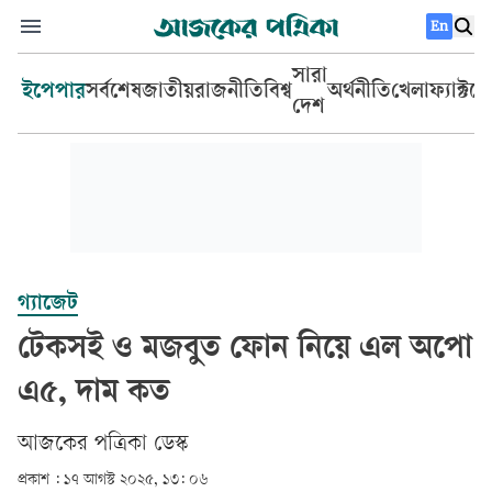
En
সারা
ইপেপার
সর্বশেষ
জাতীয়
রাজনীতি
বিশ্ব
অর্থনীতি
খেলা
ফ্যাক্টচ
দেশ
গ্যাজেট
টেকসই ও মজবুত ফোন নিয়ে এল অপো
এ৫, দাম কত
আজকের পত্রিকা ডেস্ক­
প্রকাশ :
১৭ আগস্ট ২০২৫, ১৩: ০৬