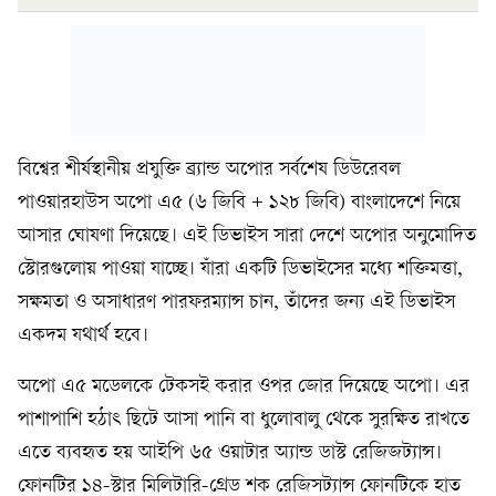
বিশ্বের শীর্ষস্থানীয় প্রযুক্তি ব্র্যান্ড অপোর সর্বশেষ ডিউরেবল
পাওয়ারহাউস অপো এ৫ (৬ জিবি + ১২৮ জিবি) বাংলাদেশে নিয়ে
আসার ঘোষণা দিয়েছে। এই ডিভাইস সারা দেশে অপোর অনুমোদিত
স্টোরগুলোয় পাওয়া যাচ্ছে। যাঁরা একটি ডিভাইসের মধ্যে শক্তিমত্তা,
সক্ষমতা ও অসাধারণ পারফরম্যান্স চান, তাঁদের জন্য এই ডিভাইস
একদম যথার্থ হবে।
অপো এ৫ মডেলকে টেকসই করার ওপর জোর দিয়েছে অপো। এর
পাশাপাশি হঠাৎ ছিটে আসা পানি বা ধুলোবালু থেকে সুরক্ষিত রাখতে
এতে ব্যবহৃত হয় আইপি ৬৫ ওয়াটার অ্যান্ড ডাস্ট রেজিজট্যান্স।
ফোনটির‍ ১৪-স্টার মিলিটারি-গ্রেড শক রেজিসট্যান্স ফোনটিকে হাত