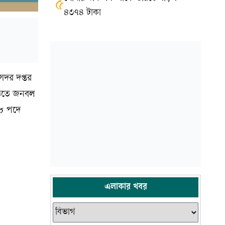
৫
৪৩৭৪ টাকা
 সদর দপ্তর
্তিতে জনবল
০৮ পদে
এলাকার খবর