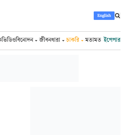
English
ক
ভিডিও
বিনোদন
জীবনধারা
চাকরি
মতামত
ইপেপার