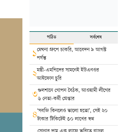
পঠিত
সর্বশেষ
মেঘনা গ্রুপে চাকরি, আবেদন ৯ আগস্ট
১
পর্যন্ত
মন্ত্রী-এমপিদের সামনেই ইউএনওর
২
আইফোন চুরি
গুলশানে গোপন বৈঠক, আওয়ামী লীগের
৩
৬ নেতা-কর্মী গ্রেপ্তার
‘সবজি কিনলেও ভালো হতো’, সেই ২০
৪
টাকার টিকিটেই ৩০ লাখের স্বপ্ন
সোনার দাম এক লাফে ভরিতে বাড়ল