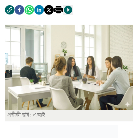
প্রতীকী ছবি: এআই