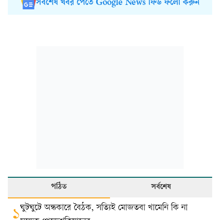
সর্বশেষ খবর পেতে Google News ফিড ফলো করুন
পঠিত
সর্বশেষ
ঘুটঘুটে অন্ধকারে বৈঠক, সত্যিই মোজতবা খামেনি কি না
১