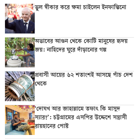
ভুল স্বীকার করে ক্ষমা চাইলেন ইনফান্তিনো
অভাবের আগুন থেকে কোটি মানুষের হৃদয়
জয়: নাহিদের ঘুরে দাঁড়ানোর গল্প
প্রবাসী আয়ের ৬২ শতাংশই আসছে পাঁচ দেশ
থেকে
‘দোযখ আর জাহান্নামে তফাৎ কি মাসুদ
স্যার?’: চট্টগ্রামের এসপির উদ্দেশে সন্ত্রাসী
রায়হানের পোস্ট