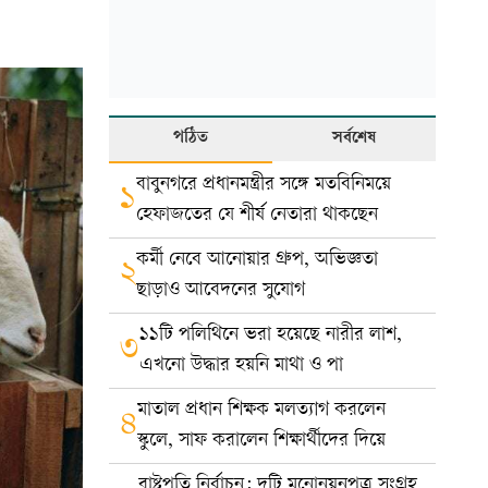
পঠিত
সর্বশেষ
বাবুনগরে প্রধানমন্ত্রীর সঙ্গে মতবিনিময়ে
১
হেফাজতের যে শীর্ষ নেতারা থাকছেন
কর্মী নেবে আনোয়ার গ্রুপ, অভিজ্ঞতা
২
ছাড়াও আবেদনের সুযোগ
১১টি পলিথিনে ভরা হয়েছে নারীর লাশ,
৩
এখনো উদ্ধার হয়নি মাথা ও পা
মাতাল প্রধান শিক্ষক মলত্যাগ করলেন
৪
স্কুলে, সাফ করালেন শিক্ষার্থীদের দিয়ে
রাষ্ট্রপতি নির্বাচন: দুটি মনোনয়নপত্র সংগ্রহ