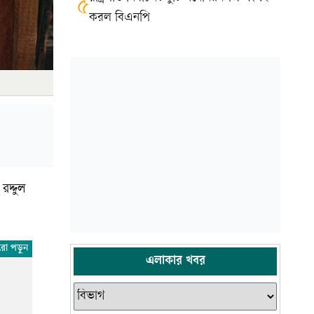
৫
করল বিএনপি
রদ্দুল
এলাকার খবর