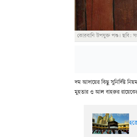
কোরবানি উপযুক্ত পশু। ছবি: স
দম আদায়ের কিছু সুনির্দিষ্ট নি
মুহতার ও আল বাহরুর রায়েক
হজ