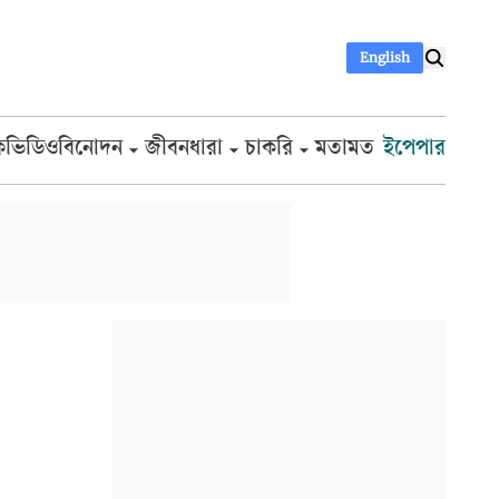
English
ক
ভিডিও
বিনোদন
জীবনধারা
চাকরি
মতামত
ইপেপার