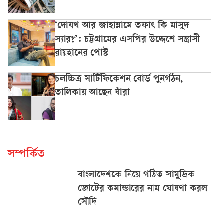
‘দোযখ আর জাহান্নামে তফাৎ কি মাসুদ
স্যার?’: চট্টগ্রামের এসপির উদ্দেশে সন্ত্রাসী
রায়হানের পোস্ট
চলচ্চিত্র সার্টিফিকেশন বোর্ড পুনর্গঠন,
তালিকায় আছেন যাঁরা
সম্পর্কিত
বাংলাদেশকে নিয়ে গঠিত সামুদ্রিক
জোটের কমান্ডারের নাম ঘোষণা করল
সৌদি