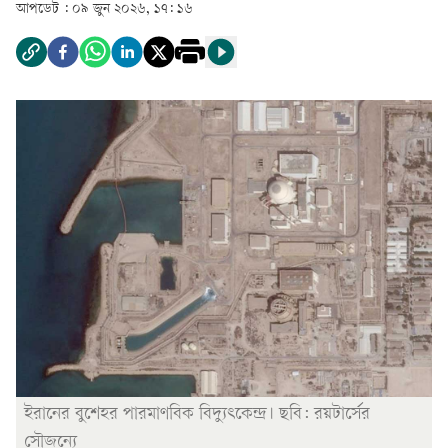
আপডেট :
০৯ জুন ২০২৬, ১৭: ১৬
ইরানের বুশেহর পারমাণবিক বিদ্যুৎকেন্দ্র। ছবি: রয়টার্সের
সৌজন্যে