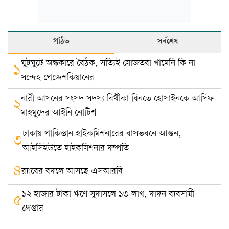
পঠিত
সর্বশেষ
ঘুটঘুটে অন্ধকারে বৈঠক, সত্যিই মোজতবা খামেনি কি না
১
সন্দেহ পেজেশকিয়ানের
নারী আসনের সংসদ সদস্য বিথীকা বিনতে হোসাইনকে আসিফ
২
মাহমুদের আইনি নোটিশ
ঢাকায় পাকিস্তান হাইকমিশনারের বাসভবনে আগুন,
৩
আইসিইউতে হাইকমিশনার দম্পতি
৪
র‍্যাবের বদলে আসছে এসআরবি
১২ হাজার টাকা ঋণে সুদাসলে ১৩ লাখ, দাদন ব্যবসায়ী
৫
গ্রেপ্তার