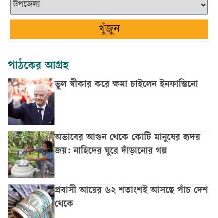
খুঁজুন
পাঠকের আগ্রহ
ভুল স্বীকার করে ক্ষমা চাইলেন ইনফান্তিনো
অভাবের আগুন থেকে কোটি মানুষের হৃদয়
জয়: নাহিদের ঘুরে দাঁড়ানোর গল্প
প্রবাসী আয়ের ৬২ শতাংশই আসছে পাঁচ দেশ
থেকে