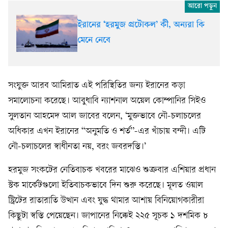
ইরানের ‘হরমুজ প্রটোকল’ কী, অন্যরা কি
মেনে নেবে
সংযুক্ত আরব আমিরাত এই পরিস্থিতির জন্য ইরানের কড়া
সমালোচনা করেছে। আবুধাবি ন্যাশনাল অয়েল কোম্পানির সিইও
সুলতান আহমেদ আল জাবের বলেন, ‘মুক্তভাবে নৌ-চলাচলের
অধিকার এখন ইরানের “অনুমতি ও শর্ত”-এর খাঁচায় বন্দী। এটি
নৌ-চলাচলের স্বাধীনতা নয়, বরং জবরদস্তি।’
হরমুজ সংকটের নেতিবাচক খবরের মাঝেও শুক্রবার এশিয়ার প্রধান
স্টক মার্কেটগুলো ইতিবাচকভাবে দিন শুরু করেছে। মূলত ওয়াল
স্ট্রিটের রাতারাতি উত্থান এবং যুদ্ধ থামার আশায় বিনিয়োগকারীরা
কিছুটা স্বস্তি পেয়েছেন। জাপানের নিক্কেই ২২৫ সূচক ১ দশমিক ৮