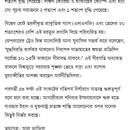
শতাংশ বৃদ্ধি পেয়েছে। দক্ষিণ কোরিয়া ও হংকংয়ের কোস্পি এবং হ্যাং
সেং সূচক যথাক্রমে ২ শতাংশ এবং ১ শতাংশ বৃদ্ধি পেয়েছে।
বিশ্বের মোট তরলীকৃত প্রাকৃতিক গ্যাস (এলএনজি) এবং তেলের ২০
শতাংশেরও বেশি এই হরমুজ প্রণালি দিয়ে পরিবাহিত হয়।
কেপলারের ট্রেড রিস্ক অ্যানালিস্ট আনা সুবাসিক সতর্ক করে বলেছেন,
‘যুদ্ধবিরতি কার্যকর থাকলেও নিরাপদ যাতায়াতের ক্ষমতা প্রতিদিন
সর্বোচ্চ ১০-১৫টি জাহাজে সীমাবদ্ধ থাকবে।’ এই ধীরগতি অব্যাহত
থাকলে বিশ্বজুড়ে সরবরাহ শৃঙ্খল ভেঙে পড়া এবং ব্যাপক
মূল্যস্ফীতির আশঙ্কা করছেন অর্থনীতিবিদরা।
পরবর্তী ৪৮ ঘণ্টা এই সংকটের গতিপথ নির্ধারণে অত্যন্ত গুরুত্বপূর্ণ
বলে মনে করা হচ্ছে। আগামীকাল শনিবার ইসলামাবাদে শুরু হতে
যাওয়ার ইরান ও যুক্তরাষ্ট্র প্রত্যক্ষ শান্তি আলোচনার ওপর অনেক
কিছুই নির্ভর করছে।
তথ্যসূত্র: আল জাজিরা