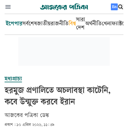
En
সারা
ইপেপার
সর্বশেষ
জাতীয়
রাজনীতি
বিশ্ব
অর্থনীতি
খেলা
ফ্যাক্টচ
দেশ
মধ্যপ্রাচ্য
হরমুজ প্রণালিতে অচলাবস্থা কাটেনি,
কবে উন্মুক্ত করবে ইরান
আজকের পত্রিকা ডেস্ক­
প্রকাশ :
১০ এপ্রিল ২০২৬, ১১: ৪৯