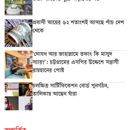
প্রবাসী আয়ের ৬২ শতাংশই আসছে পাঁচ দেশ
থেকে
‘দোযখ আর জাহান্নামে তফাৎ কি মাসুদ
স্যার?’: চট্টগ্রামের এসপির উদ্দেশে সন্ত্রাসী
রায়হানের পোস্ট
চলচ্চিত্র সার্টিফিকেশন বোর্ড পুনর্গঠন,
তালিকায় আছেন যাঁরা