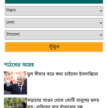
খুঁজুন
পাঠকের আগ্রহ
ভুল স্বীকার করে ক্ষমা চাইলেন ইনফান্তিনো
অভাবের আগুন থেকে কোটি মানুষের হৃদয়
জয়: নাহিদের ঘুরে দাঁড়ানোর গল্প