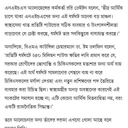
এনএইচএস অ্যালায়েন্সের কর্মকর্তা ররি ডেইটন বলেন, ‘তীব্র আর্থিক
চাপে থাকা এনএইচএসের জন্য এই ধর্মঘট অনেক বড় মাশুল।
স্বাস্থ্যসেবা খাত প্রতিটি পাউন্ডের সঠিক ব্যবহার ও উৎপাদনশীলতা
বাড়ানোর যে চেষ্টা করছে, ধর্মঘট তার সবকিছুকে বাধাগ্রস্ত করছে।’
অন্যদিকে, বিএমএ কাউন্সিল চেয়ারম্যান ডা. টম ডলফিন বলেন,
‘প্রতিটি ধর্মঘটে ২৫০ মিলিয়ন পাউন্ড ক্ষতির দাবি প্রমাণ করে যে,
সরকার রোগীদের ভোগান্তি ও চিকিৎসকদের হতাশার জন্য অর্থ ব্যয়
করেছে। এই অর্থ ধর্মঘট সামলানোর পেছনে ব্যয় না করে
চিকিৎসকদের মর্যাদা দেওয়া এবং নতুন প্রশিক্ষণের পদ তৈরিতে
ব্যবহার করা উচিত ছিল। স্বাস্থ্যমন্ত্রীর অনড় অবস্থানের কারণেই এই
সংকটের সমাধান হচ্ছে না; এটি কোনো আর্থিক মিতব্যয়িতা নয়, বরং
একটি রাজনৈতিক সিদ্ধান্ত।’
তবে আলোচনার জন্য তাঁদের দরজা এখনো খোলা আছে বলে