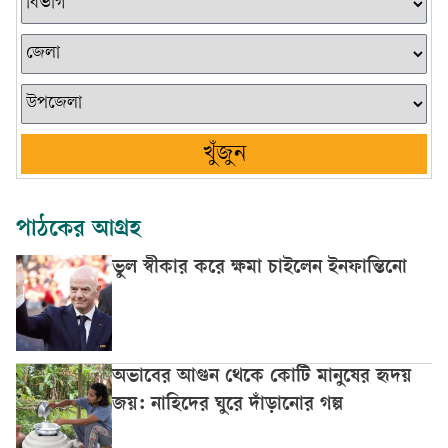
খুঁজুন
পাঠকের আগ্রহ
ভুল স্বীকার করে ক্ষমা চাইলেন ইনফান্তিনো
অভাবের আগুন থেকে কোটি মানুষের হৃদয়
জয়: নাহিদের ঘুরে দাঁড়ানোর গল্প