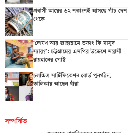
প্রবাসী আয়ের ৬২ শতাংশই আসছে পাঁচ দেশ
থেকে
‘দোযখ আর জাহান্নামে তফাৎ কি মাসুদ
স্যার?’: চট্টগ্রামের এসপির উদ্দেশে সন্ত্রাসী
রায়হানের পোস্ট
চলচ্চিত্র সার্টিফিকেশন বোর্ড পুনর্গঠন,
তালিকায় আছেন যাঁরা
সম্পর্কিত