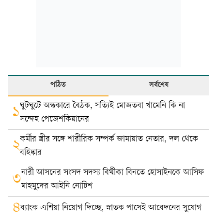
পঠিত
সর্বশেষ
ঘুটঘুটে অন্ধকারে বৈঠক, সত্যিই মোজতবা খামেনি কি না
১
সন্দেহ পেজেশকিয়ানের
কর্মীর স্ত্রীর সঙ্গে শারীরিক সম্পর্ক জামায়াত নেতার, দল থেকে
২
বহিষ্কার
নারী আসনের সংসদ সদস্য বিথীকা বিনতে হোসাইনকে আসিফ
৩
মাহমুদের আইনি নোটিশ
৪
ব্যাংক এশিয়া নিয়োগ দিচ্ছে, স্নাতক পাসেই আবেদনের সুযোগ