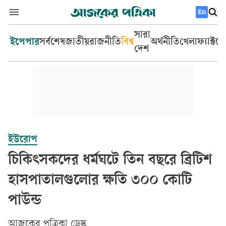
En
সারা
ইপেপার
সর্বশেষ
জাতীয়
রাজনীতি
বিশ্ব
অর্থনীতি
খেলা
ফ্যাক্টচ
দেশ
ইউরোপ
চিকিৎসকদের ধর্মঘটে তিন বছরে ব্রিটিশ
হাসপাতালগুলোর ক্ষতি ৩০০ কোটি
পাউন্ড
আজকের পত্রিকা ডেস্ক­