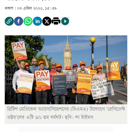
প্রকাশ :
০৭ এপ্রিল ২০২৬, ১৫: ৫৯
ব্রিটিশ মেডিকেল অ্যাসোসিয়েশনের (বিএমএ) উদ্যোগে ‘রেসিডেন্ট
ডক্টর’দের এটি ৬০ তম ধর্মঘট। ছবি: দ্য টাইমস