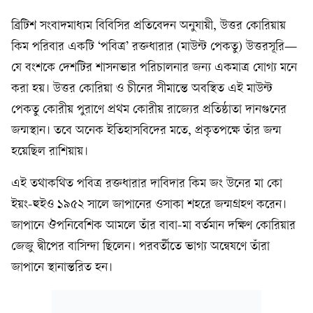
ব্রিটিশ সংবাদমাধ্যম বিবিসির প্রতিবেদন অনুযায়ী, উত্তর কোরিয়ায়
কিম পরিবার একটি ‘পবিত্র’ রক্তধারার (মাউন্ট পেকতু) উত্তরসূরি—
যে বংশকে দেশটির শাসনভার পরিচালনার জন্য একমাত্র যোগ্য মনে
করা হয়। উত্তর কোরিয়া ও চীনের সীমান্তে অবস্থিত এই মাউন্ট
পেকতু কোরীয় পুরাণে প্রথম কোরীয় রাজ্যের প্রতিষ্ঠাতা দানগুনের
জন্মস্থান। তবে অনেক ইতিহাসবিদের মতে, প্রকৃতপক্ষে তাঁর জন্ম
হয়েছিল রাশিয়ায়।
এই তথাকথিত পবিত্র রক্তধারার দাবিদার কিম জং উনের মা কো
ইয়ং-হুইও ১৯৫২ সালে জাপানের ওসাকা শহরে জন্মগ্রহণ করেন।
জাপানে ঔপনিবেশিক আমলে তাঁর বাবা-মা বর্তমান দক্ষিণ কোরিয়ার
জেজু দ্বীপের বাসিন্দা ছিলেন। পরবর্তীতে ভাগ্য অন্বেষণে তাঁরা
জাপানে স্থানান্তরিত হন।