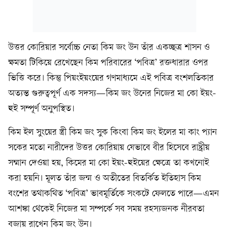
উত্তর কোরিয়ার সর্বোচ্চ নেতা কিম জং উন তাঁর একচ্ছত্র শাসন ও
ক্ষমতা টিকিয়ে রেখেছেন কিম পরিবারের ‘পবিত্র’ রক্তধারার ওপর
ভিত্তি করে। কিন্তু পিয়ংইয়ংয়ের গণমাধ্যমে এই পবিত্র বংশলতিকার
অত্যন্ত গুরুত্বপূর্ণ এক সদস্য—কিম জং উনের নিজের মা কো ইয়ং-
হুই সম্পূর্ণ অনুপস্থিত।
কিম ইল সুংয়ের স্ত্রী কিম জং সুক কিংবা কিম জং ইলের মা কাং প্যান
সকের মতো নারীদের উত্তর কোরিয়ায় যেভাবে বীর হিসেবে রাষ্ট্রীয়
সম্মান দেওয়া হয়, কিমের মা কো ইয়ং-হুইয়ের ক্ষেত্রে তা কখনোই
করা হয়নি। মূলত তাঁর জন্ম ও অতীতের বিতর্কিত ইতিহাস কিম
বংশের তথাকথিত ‘পবিত্র’ ভাবমূর্তিকে সংকটে ফেলতে পারে—এমন
আশঙ্কা থেকেই নিজের মা সম্পর্কে সব সময় রহস্যজনক নীরবতা
বজায় রাখেন কিম জং উন।