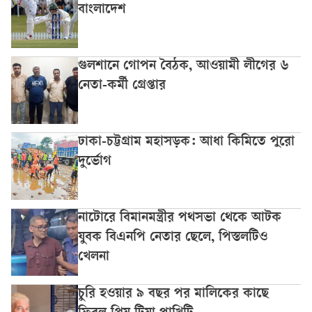
বাংলাদেশ
গুলশানে গোপন বৈঠক, আওয়ামী লীগের ৬
নেতা-কর্মী গ্রেপ্তার
ঢাকা-চট্টগ্রাম মহাসড়ক: আধা কিমিতে পুরো
দুর্ভোগ
নাটোরে বিমানমন্ত্রীর পথসভা থেকে আটক
যুবক বিএনপি নেতার ছেলে, পিস্তলটিও
খেলনা
চুরি হওয়ার ৯ বছর পর মালিকের কাছে