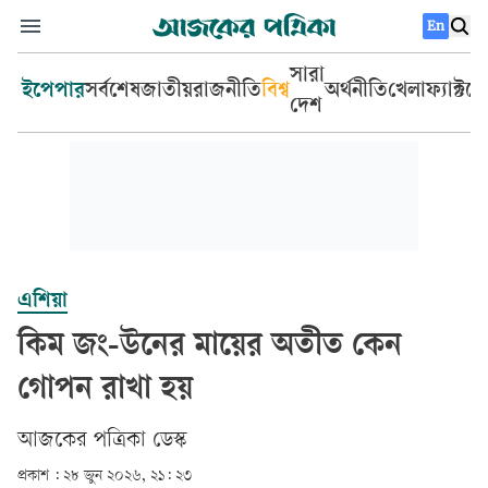
En
সারা
ইপেপার
সর্বশেষ
জাতীয়
রাজনীতি
বিশ্ব
অর্থনীতি
খেলা
ফ্যাক্টচ
দেশ
এশিয়া
কিম জং-উনের মায়ের অতীত কেন
গোপন রাখা হয়
আজকের পত্রিকা ডেস্ক­
প্রকাশ :
২৮ জুন ২০২৬, ২১: ২৩