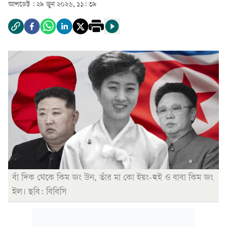
আপডেট :
২৯ জুন ২০২৬, ১১: ৩৯
বাঁ দিক থেকে কিম জং উন, তাঁর মা কো ইয়ং-হুই ও বাবা কিম জং
ইল। ছবি: বিবিসি