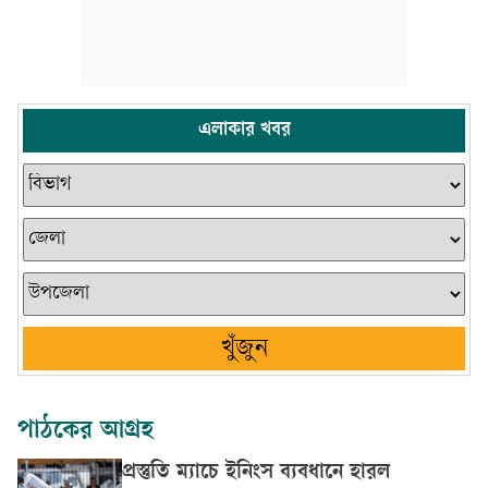
এলাকার খবর
খুঁজুন
পাঠকের আগ্রহ
প্রস্তুতি ম্যাচে ইনিংস ব্যবধানে হারল