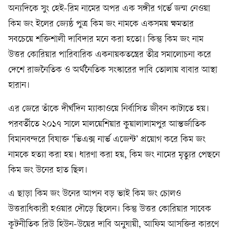
অন্যদিকে সুং হেই-রিম নামের অপর এক সঙ্গীর গর্ভে জন্ম নেওয়া
কিম জং ইলের জ্যেষ্ঠ পুত্র কিম জং নামকে একসময় ক্ষমতার
সবচেয়ে শক্তিশালী দাবিদার মনে করা হতো। কিন্তু কিম জং নাম
উত্তর কোরিয়ার পারিবারিক একনায়কতন্ত্রের তীব্র সমালোচনা করে
দেশে রাজনৈতিক ও অর্থনৈতিক সংস্কারের দাবি তোলায় বাবার আস্থা
হারান।
এর জেরে তাঁকে দীর্ঘদিন ম্যাকাওয়ে নির্বাসিত জীবন কাটাতে হয়।
পরবর্তীতে ২০১৭ সালে মালয়েশিয়ার কুয়ালালামপুর আন্তর্জাতিক
বিমানবন্দরে বিষাক্ত ‘ভিএক্স নার্ভ এজেন্ট’ প্রয়োগ করে কিম জং
নামকে হত্যা করা হয়। ধারণা করা হয়, কিম জং নামের মৃত্যুর পেছনে
কিম জং উনের হাত ছিল।
এ ছাড়া কিম জং উনের আপন বড় ভাই কিম জং চোলও
উত্তরাধিকারী হওয়ার দৌড়ে ছিলেন। কিন্তু উত্তর কোরিয়ার সাবেক
কূটনীতিক রিউ হিউন-উয়ের দাবি অনুযায়ী, আফিম আসক্তির কারণে