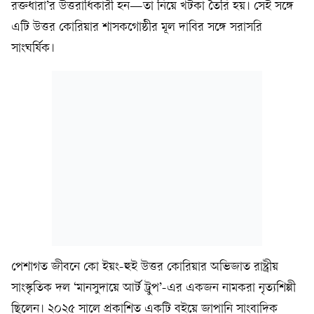
রক্তধারা’র উত্তরাধিকারী হন—তা নিয়ে খটকা তৈরি হয়। সেই সঙ্গে
এটি উত্তর কোরিয়ার শাসকগোষ্ঠীর মূল দাবির সঙ্গে সরাসরি
সাংঘর্ষিক।
পেশাগত জীবনে কো ইয়ং-হুই উত্তর কোরিয়ার অভিজাত রাষ্ট্রীয়
সাংস্কৃতিক দল ‘মানসুদায়ে আর্ট ট্রুপ’-এর একজন নামকরা নৃত্যশিল্পী
ছিলেন। ২০২৫ সালে প্রকাশিত একটি বইয়ে জাপানি সাংবাদিক