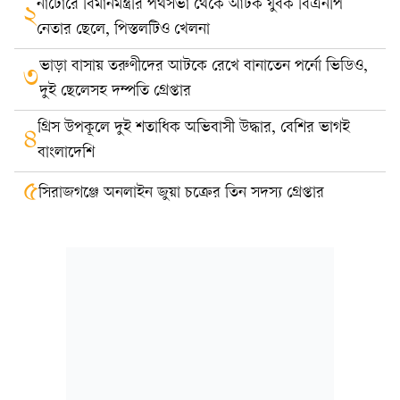
নাটোরে বিমানমন্ত্রীর পথসভা থেকে আটক যুবক বিএনপি
২
নেতার ছেলে, পিস্তলটিও খেলনা
ভাড়া বাসায় তরুণীদের আটকে রেখে বানাতেন পর্নো ভিডিও,
৩
দুই ছেলেসহ দম্পতি গ্রেপ্তার
গ্রিস উপকূলে দুই শতাধিক অভিবাসী উদ্ধার, বেশির ভাগই
৪
বাংলাদেশি
৫
সিরাজগঞ্জে অনলাইন জুয়া চক্রের তিন সদস্য গ্রেপ্তার