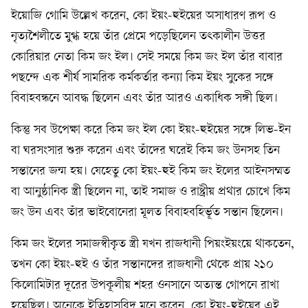
ইয়োজি গোমি উল্লেখ করেন, কো ইয়ং-হুইয়ের অসাধারণ রূপ ও
নৃত্যশৈলীতে মুগ্ধ হয়ে তাঁর প্রেমে পড়েছিলেন তৎকালীন উত্তর
কোরিয়ার নেতা কিম জং ইল। সেই সময়ে কিম জং ইল তাঁর বাবার
পছন্দে এক শীর্ষ সামরিক কর্মকর্তার কন্যা কিম ইয়ং সুকের সঙ্গে
বিবাহবন্ধনে আবদ্ধ ছিলেন এবং তাঁর আরও একাধিক সঙ্গী ছিল।
কিন্তু সব উপেক্ষা করে কিম জং ইল কো ইয়ং-হুইয়ের সঙ্গে লিভ-ইন
বা ঘরসংসার শুরু করেন এবং তাঁদের ঘরেই কিম জং উনসহ তিন
সন্তানের জন্ম হয়। যেহেতু কো ইয়ং-হুই কিম জং ইলের আইনসম্মত
বা আনুষ্ঠানিক স্ত্রী ছিলেন না, তাই সমাজ ও রাষ্ট্রীয় প্রথার চোখে কিম
জং উন এবং তাঁর ভাইবোনেরা মূলত বিবাহবহির্ভূত সন্তান ছিলেন।
কিম জং ইলের সমাজস্বীকৃত স্ত্রী যখন রাজধানী পিয়ংইয়ংয়ে থাকতেন,
তখন কো ইয়ং-হুই ও তাঁর সন্তানদের রাজধানী থেকে প্রায় ২১০
কিলোমিটার দূরের উপকূলীয় শহর ওনসানে অত্যন্ত গোপনে রাখা
হয়েছিল। অনেকে ইতিহাসবিদ মনে করেন, কো ইয়ং-হুইয়ের এই