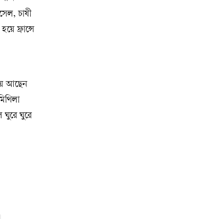
াসেল, চাষী
ে ফ্রান্সে
কায় আছেন
মিথিলা
 ঘুরে ঘুরে