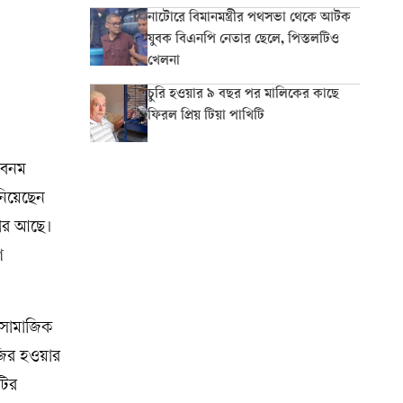
নাটোরে বিমানমন্ত্রীর পথসভা থেকে আটক
যুবক বিএনপি নেতার ছেলে, পিস্তলটিও
খেলনা
চুরি হওয়ার ৯ বছর পর মালিকের কাছে
ফিরল প্রিয় টিয়া পাখিটি
 শবনম
নিয়েছেন
খার আছে।
ণ
 সামাজিক
জির হওয়ার
টির