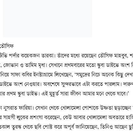
ন টিভি পর্দার কয়েকজন তারকা। তাঁদের মধ্যে রয়েছেন তৌসিফ মাহবুব,
া, জোভান ও তামিম মৃধা। সেখানে প্রথমবারের মতো স্কুবা ডাইভে অংশ 
িয়ে সাফা কবির ইনস্টাগ্রামে লিখেছেন, ‘সমুদ্রের নিচে অনেক কিছু দে
বা ডাইভে অংশ নেওয়ার। অবশেষে সুন্দরভাবে এটা করতে পারলাম। দারু
র প্রথম স্কুবা ডাইভ। এই মুহূর্ত সারা জীবন আমার মনে থেকে যাবে।’
ছেন নুসরাত ফারিয়া। সেখান থেকে খোলামেলা পোশাকে উষ্ণতা ছড়াচ্ছেন
র সাহসী লুকের প্রশংসা করেছেন, কেউ আবার খোলামেলা অবতারে হা
ল তুরস্ক থেকে ছবি পোস্ট করে অপূর্ব জানিয়েছেন, তিনিও আছেন ছু