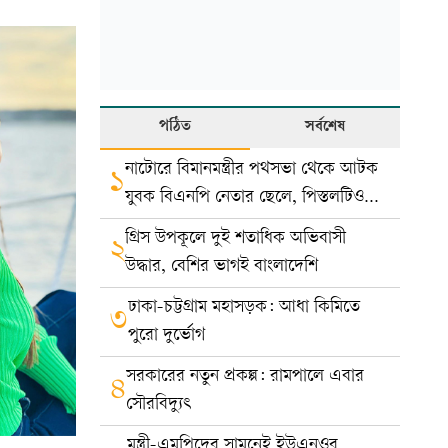
পঠিত
সর্বশেষ
নাটোরে বিমানমন্ত্রীর পথসভা থেকে আটক
১
যুবক বিএনপি নেতার ছেলে, পিস্তলটিও
খেলনা
গ্রিস উপকূলে দুই শতাধিক অভিবাসী
২
উদ্ধার, বেশির ভাগই বাংলাদেশি
ঢাকা-চট্টগ্রাম মহাসড়ক: আধা কিমিতে
৩
পুরো দুর্ভোগ
সরকারের নতুন প্রকল্প: রামপালে এবার
৪
সৌরবিদ্যুৎ
মন্ত্রী-এমপিদের সামনেই ইউএনওর