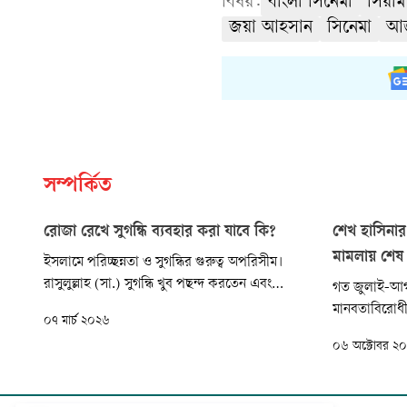
বিষয়:
বাংলা সিনেমা
সিয়া
জয়া আহসান
সিনেমা
আজ
সম্পর্কিত
রোজা রেখে সুগন্ধি ব্যবহার করা যাবে কি?
শেখ হাসিনার
মামলায় শেষ 
ইসলামে পরিচ্ছন্নতা ও সুগন্ধির গুরুত্ব অপরিসীম।
রাসুলুল্লাহ (সা.) সুগন্ধি খুব পছন্দ করতেন এবং
গত জুলাই-আগস্
নিয়মিত ব্যবহার করতেন। সুগন্ধির প্রতি প্রিয় নবী
মানবতাবিরোধী
০৭ মার্চ ২০২৬
(সা.)-এর বিশেষ অনুরাগ ছিল। তিনি ইরশাদ
প্রধানমন্ত্রী 
০৬ অক্টোবর ২
করেছেন, ‘চারটি বস্তু সব নবীর সুন্নত—আতর, বিয়ে,
সর্বশেষ (৫৪ ত
মেসওয়াক ও লজ্জাস্থান আবৃত রাখা।’ (মুসনাদে
মামলাটির বিচ
আহমাদ: ২২৪৭৮)
ট্রাইব্যুনাল-১