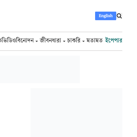
English
ক
ভিডিও
বিনোদন
জীবনধারা
চাকরি
মতামত
ইপেপার