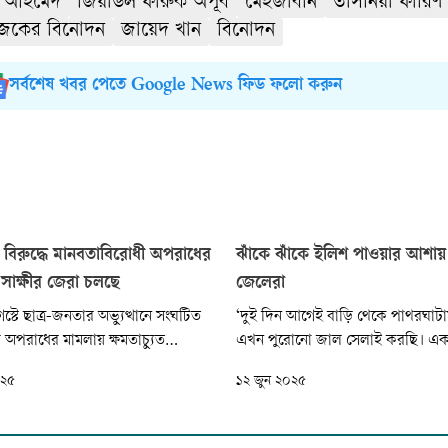
ম আহমেদ
জিয়াউল ফারুক অপূর্ব
মেহজাবীন
তাসনিয়া ফারিণ
কের বিনোদন
জায়েদ খান
বিনোদন
সর্বশেষ খবর পেতে Google News ফিড ফলো করুন
 বিরুদ্ধে মানবতাবিরোধী অপরাধের
ঝাঁকে ঝাঁকে ইলিশ পাওয়ার আশায়
সাক্ষীর জেরা চলছে
জেলেরা
টে ছাত্র-জনতার অভ্যুত্থানে সংঘটিত
‘দুই দিন আগেই বাড়ি থেকে পাথরঘাট
 অপরাধের মামলায় ক্ষমতাচ্যুত
এখন পুরোনো জাল সেলাই করছি। এক 
শেখ হাসিনাসহ তিন আসামির বিরুদ্ধে
বাজারও করে এনেছি। আজ বিকেলে স
০২৫
১২ জুন ২০২৫
ম) সাক্ষীর জেরা শুরু হয়েছে। এই
যাব, গভীর রাত থেকে জাল ফেলব।’ 
ার চলছে আন্তর্জাতিক অপরাধ
বলছিলেন বরগুনা সদরের বাইনচটকী
-এ।
হোসেন আলী। গতকাল বুধবার সকালে 