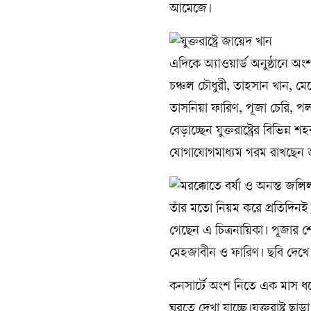
আমেজে।
এদিকে অ্যাওয়ার্ড অনুষ্ঠানে অং
চঞ্চল চৌধুরী, তাহসান খান, ম
তাসনিয়া ফারিণ, পূজা চেরি, প
বেড়াচ্ছেন যুক্তরাষ্ট্রের বিভিন
যোগাযোগমাধ্যম গরম রাখছেন 
তাঁর মতো নিয়ম করে প্রতিদিনই 
গেছেন এ চিত্রনায়িকা। পূজার 
মেহজাবীন ও ফারিণ। ছবি দেখে 
কনসার্টে অংশ নিতে এক মাস ধরে য
ঘুরতে দেখা যাচ্ছে।যুক্তরাষ্ট্