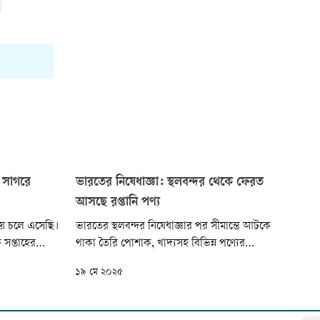
 সাগরে
ভারতের নিষেধাজ্ঞা: স্থলবন্দর থেকে ফেরত
আসছে রপ্তানি পণ্য
ায় চলে এসেছি।
ভারতের স্থলবন্দর নিষেধাজ্ঞার পর সীমান্তে আটকে
সপ্তাহের
থাকা তৈরি পোশাক, খাদ্যসহ বিভিন্ন পণ্যের
াগর মোহনায়
ট্রাকগুলো ফেরত আনছেন রপ্তানিকারকেরা। তবে
১৯ মে ২০২৫
কথাগুলো
যেসব ট্রাক বন্দরে ঢুকে গিয়েছিল, সেগুলো ভারতে
 এলাকার জেলে
প্রবেশ করানোর চেষ্টা চলছে। কিন্তু শেষ পর্যন্ত এসব
বরগুনার
ট্রাক ঢুকতে পারবে কি না, তা নিয়ে সংশয় আছে।