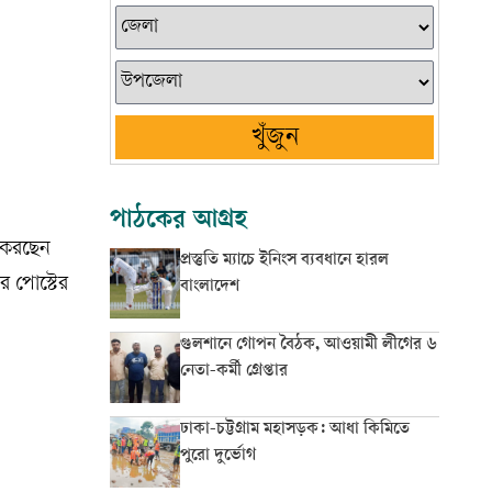
খুঁজুন
পাঠকের আগ্রহ
ন করছেন
প্রস্তুতি ম্যাচে ইনিংস ব্যবধানে হারল
র পোস্টের
বাংলাদেশ
গুলশানে গোপন বৈঠক, আওয়ামী লীগের ৬
নেতা-কর্মী গ্রেপ্তার
ঢাকা-চট্টগ্রাম মহাসড়ক: আধা কিমিতে
পুরো দুর্ভোগ