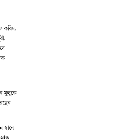
রফ করিম,
রী,
চষে
জিক
ন মুলুকে
করছেন
 স্থানে
া। আজ