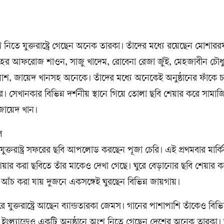
শ নিতে যুক্তরাষ্ট্রে গেছেন অনেক তারকা। তাঁদের মধ্যে রয়েছেন মোশার
েহের আফরোজ শাওন, সাজু খাদেম, রোবেনা রেজা জুঁই, মেহজাবীন চৌধু
লাশ, জায়েদ খানসহ অনেকে। তাঁদের মধ্যে অনেকেই অনুষ্ঠানের ফাঁকে 
্ন শহর। সেখানকার বিভিন্ন দর্শনীয় স্থানে গিয়ে তোলা ছবি শেয়ার করে সামা
জায়েদ খান।
যুক্তরাষ্ট্র সফরের ছবি আপলোড করছেন পূজা চেরি। এই প্রথমবার মার্কি
শেয়ার করা ছবিতে তাঁর মাকেও দেখা গেছে। ঘুরে বেড়ানোর ছবি শেয়ার 
আঁচ করা যায় দুজনে একসঙ্গেই ঘুরছেন বিভিন্ন জায়গায়।
ুক্তরাষ্ট্রে আছেন ব্যান্ডতারকা জেমস। গানের পাশাপাশি তাঁকেও বিভিন্ন
র ছাড়া ইংল্যান্ডেও একটি অনুষ্ঠানে অংশ নিতে গেছেন দেশের অনেক তারক