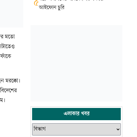
৫
আইফোন চুরি
দের মতো
কাটাতেও
ফাঁকে
েন মরক্কো।
 বিদেশের
াম।
এলাকার খবর