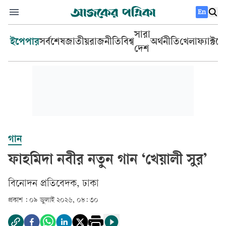
En
সারা
ইপেপার
সর্বশেষ
জাতীয়
রাজনীতি
বিশ্ব
অর্থনীতি
খেলা
ফ্যাক্টচ
দেশ
গান
ফাহমিদা নবীর নতুন গান ‘খেয়ালী সুর’
বিনোদন প্রতিবেদক, ঢাকা
প্রকাশ :
০৯ জুলাই ২০২৬, ০৮: ৩০