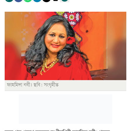
ফাহমিদা নবী। ছবি: সংগৃহীত