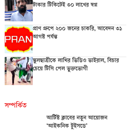
টাকার টিকিটেই ৩০ লাখের স্বপ্ন
প্রাণ গ্রুপে ২০০ জনের চাকরি, আবেদন ৩১
আগস্ট পর্যন্ত
স্কুলছাত্রীকে লাথির ভিডিও ভাইরাল, বিচার
চেয়ে টিসি পেল ভুক্তভোগী
সম্পর্কিত
আর্টিস্ট ক্লাবের নতুন আয়োজন
‘আইকনিক টুইসডে’