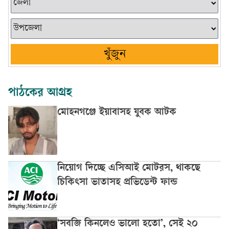
খুঁজুন
পাঠকের আগ্রহ
মোহনগঞ্জে ইয়াবাসহ যুবক আটক
নিয়োগ দিচ্ছে এসিআই মোটরস, থাকছে
চিকিৎসা ভাতাসহ প্রভিডেন্ট ফান্ড
‘সবজি কিনলেও ভালো হতো’, সেই ২০