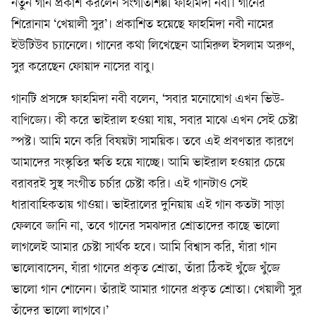
নতুন গান প্রকাশ করলেন সংগীতশিল্পী ফাহমিদা নবী। গানের
শিরোনাম ‘খেয়ালী সুর’। প্রকাশিত হয়েছে ফাহমিদা নবী নামের
ইউটিউব চ্যানেলে। গানের কথা লিখেছেন আমিরুল ইসলাম অরুণ,
সুর করেছেন ফোয়াদ নাসের বাবু।
গানটি প্রসঙ্গে ফাহমিদা নবী বলেন, ‘সবার মনোযোগ এখন ভিউ-
বাণিজ্যে। কী করে ভাইরাল হওয়া যায়, সবার মাঝে এখন সেই চেষ্টা
স্পষ্ট। আমি মনে করি বিষয়টা সাময়িক। তবে এই প্রবণতার কারণে
আমাদের সংস্কৃতির ক্ষতি হয়ে যাচ্ছে। আমি ভাইরাল হওয়ার চেয়ে
বরাবরই সুস্থ সংগীত চর্চার চেষ্টা করি। এই গানটাও সেই
ধারাবাহিকতায় গাওয়া। ভাইরালের দুনিয়ায় এই গান কতটা সাড়া
ফেলবে জানি না, তবে গানের সমঝদার শ্রোতাদের কাছে ভালো
লাগলেই আমার চেষ্টা সার্থক হবে। আমি বিশ্বাস করি, যাঁরা গান
ভালোবাসেন, যাঁরা গানের প্রকৃত শ্রোতা, তাঁরা ঠিকই খুঁজে খুঁজে
ভালো গান শোনেন। তাঁরাই আমার গানের প্রকৃত শ্রোতা। খেয়ালী সুর
তাঁদের ভালো লাগবে।’