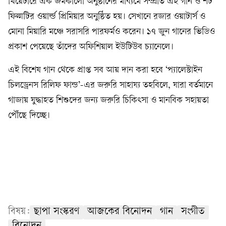
থিয়েটারে এক জমকালো অনুষ্ঠানের মাধ্যমে সম্প্রতি এই গান ও শর্ট
ফিল্মটির ওয়ার্ল্ড প্রিমিয়ার অনুষ্ঠিত হয়। সেখানে রজার ওয়াটার্স ও
মোনা মিয়ারি মঞ্চে সরাসরি পারফর্মও করেন। ১৭ জুন গানের ভিডিও
প্রকাশ পেয়েছে তাঁদের অফিশিয়াল ইউটিউব চ্যানেলে।
এই বিশেষ গান থেকে প্রাপ্ত সব আয় দান করা হবে ‘প্যালেস্টাইন
চিলড্রেনস রিলিফ ফান্ড’-এর জরুরি সাহায্য তহবিলে, যারা বর্তমানে
গাজায় যুদ্ধাহত শিশুদের জন্য জরুরি চিকিৎসা ও মানবিক সহায়তা
পৌঁছে দিচ্ছে।
বিষয়:
ছাপা সংস্করণ
আজকের বিনোদন
গান
সংগীত