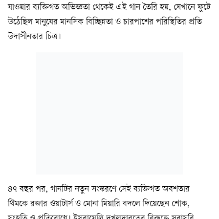
যাওয়ার ব্যক্তিগত অভিজ্ঞতা থেকেই এই গান তৈরি হয়, যেখানে ফুটে
উঠেছিল মানুষের মানসিক বিচ্ছিন্নতা ও চারপাশের পরিস্থিতির প্রতি
উদাসীনতার চিত্র।
৪৭ বছর পর, গানটির নতুন সংস্করণে সেই ব্যক্তিগত অবশতার
থিমকে রজার ওয়াটার্স ও মোনা মিয়ারি বদলে দিয়েছেন শোক,
সংহতি ও প্রতিরোধে। ইসরায়েলি দখলদারত্বের বিরুদ্ধে সরাসরি