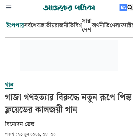
En
সারা
ইপেপার
সর্বশেষ
জাতীয়
রাজনীতি
বিশ্ব
অর্থনীতি
খেলা
ফ্যাক্টচ
দেশ
গান
গাজা গণহত্যার বিরুদ্ধে নতুন রূপে পিঙ্ক
ফ্লয়েডের কালজয়ী গান
বিনোদন ডেস্ক
প্রকাশ :
২৩ জুন ২০২৬, ০৮: ০২