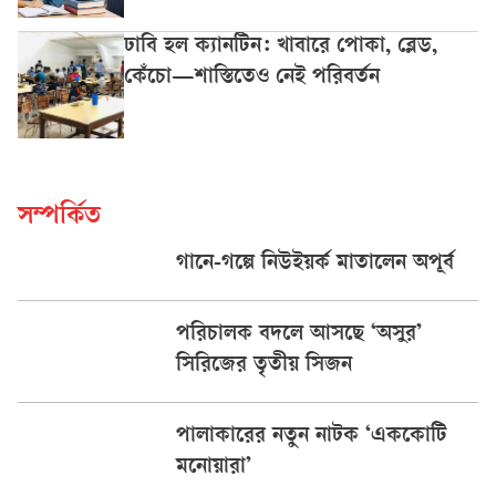
ঢাবি হল ক্যানটিন: খাবারে পোকা, ব্লেড,
কেঁচো—শাস্তিতেও নেই পরিবর্তন
সম্পর্কিত
গানে-গল্পে নিউইয়র্ক মাতালেন অপূর্ব
পরিচালক বদলে আসছে ‘অসুর’
সিরিজের তৃতীয় সিজন
পালাকারের নতুন নাটক ‘এককোটি
মনোয়ারা’