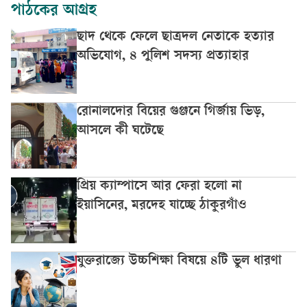
পাঠকের আগ্রহ
ছাদ থেকে ফেলে ছাত্রদল নেতাকে হত্যার
অভিযোগ, ৪ পুলিশ সদস্য প্রত্যাহার
রোনালদোর বিয়ের গুঞ্জনে গির্জায় ভিড়,
আসলে কী ঘটেছে
প্রিয় ক্যাম্পাসে আর ফেরা হলো না
ইয়াসিনের, মরদেহ যাচ্ছে ঠাকুরগাঁও
যুক্তরাজ্যে উচ্চশিক্ষা বিষয়ে ৪টি ভুল ধারণা