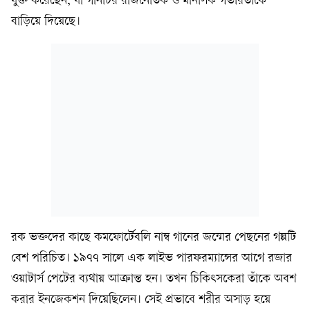
যুক্ত করেছেন, যা গানটির রাজনৈতিক ও মানসিক গভীরতাকে
বাড়িয়ে দিয়েছে।
রক ভক্তদের কাছে কমফোর্টেবলি নাম্ব গানের জন্মের পেছনের গল্পটি
বেশ পরিচিত। ১৯৭৭ সালে এক লাইভ পারফরম্যান্সের আগে রজার
ওয়াটার্স পেটের ব্যথায় আক্রান্ত হন। তখন চিকিৎসকেরা তাঁকে অবশ
করার ইনজেকশন দিয়েছিলেন। সেই প্রভাবে শরীর অসাড় হয়ে