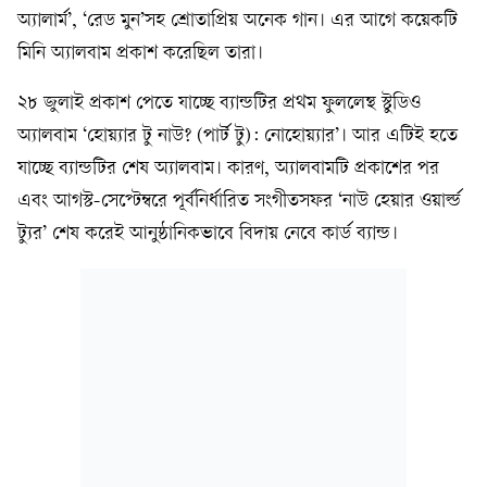
অ্যালার্ম’, ‘রেড মুন’সহ শ্রোতাপ্রিয় অনেক গান। এর আগে কয়েকটি
মিনি অ্যালবাম প্রকাশ করেছিল তারা।
২৮ জুলাই প্রকাশ পেতে যাচ্ছে ব্যান্ডটির প্রথম ফুললেন্থ স্টুডিও
অ্যালবাম ‘হোয়্যার টু নাউ? (পার্ট টু): নোহোয়্যার’। আর এটিই হতে
যাচ্ছে ব্যান্ডটির শেষ অ্যালবাম। কারণ, অ্যালবামটি প্রকাশের পর
এবং আগস্ট-সেপ্টেম্বরে পূর্বনির্ধারিত সংগীতসফর ‘নাউ হেয়ার ওয়ার্ল্ড
ট্যুর’ শেষ করেই আনুষ্ঠানিকভাবে বিদায় নেবে কার্ড ব্যান্ড।