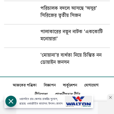
পরিচালক বদলে আসছে ‘অসুর’
সিরিজের তৃতীয় সিজন
পালাকারের নতুন নাটক ‘এককোটি
মনোয়ারা’
‘মোয়ানা’র ব্যর্থতা নিয়ে চিন্তিত নন
ডোয়াইন জনসন
আজকের পত্রিকা
বিজ্ঞাপন
সার্কুলেশন
যোগাযোগ
নীতিমালা
গোপনীয়তার নীতি
ওয়ালটনে চার জেলায় চাকরির সুযোগ,
রয়েছে ওভারটাইম ভাতাসহ উৎসব বোনাস