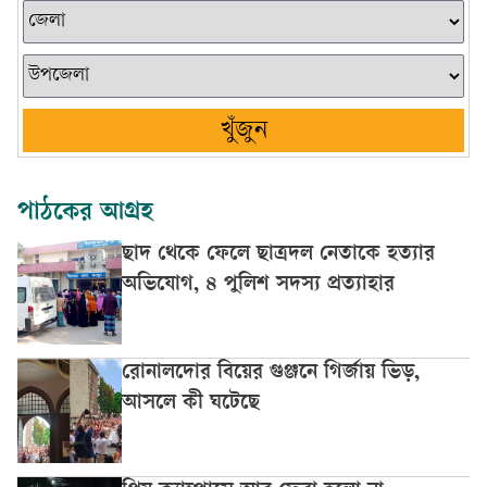
খুঁজুন
পাঠকের আগ্রহ
ছাদ থেকে ফেলে ছাত্রদল নেতাকে হত্যার
অভিযোগ, ৪ পুলিশ সদস্য প্রত্যাহার
রোনালদোর বিয়ের গুঞ্জনে গির্জায় ভিড়,
আসলে কী ঘটেছে