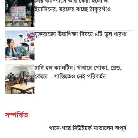
প্রিয় ক্যাম্পাসে আর ফেরা হলো না
ইয়াসিনের, মরদেহ যাচ্ছে ঠাকুরগাঁও
যুক্তরাজ্যে উচ্চশিক্ষা বিষয়ে ৪টি ভুল ধারণা
ঢাবি হল ক্যানটিন: খাবারে পোকা, ব্লেড,
কেঁচো—শাস্তিতেও নেই পরিবর্তন
সম্পর্কিত
গানে-গল্পে নিউইয়র্ক মাতালেন অপূর্ব