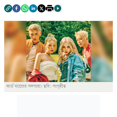
কার্ড ব্যান্ডের সদস্যরা। ছবি: সংগৃহীত