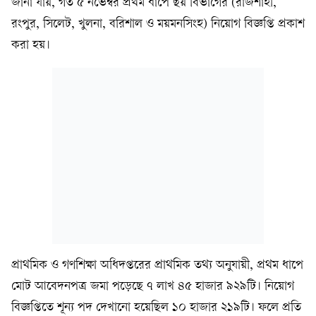
জানা যায়, গত ৫ নভেম্বর প্রথম ধাপে ছয় বিভাগের (রাজশাহী,
রংপুর, সিলেট, খুলনা, বরিশাল ও ময়মনসিংহ) নিয়োগ বিজ্ঞপ্তি প্রকাশ
করা হয়।
প্রাথমিক ও গণশিক্ষা অধিদপ্তরের প্রাথমিক তথ্য অনুযায়ী, প্রথম ধাপে
মোট আবেদনপত্র জমা পড়েছে ৭ লাখ ৪৫ হাজার ৯২৯টি। নিয়োগ
বিজ্ঞপ্তিতে শূন্য পদ দেখানো হয়েছিল ১০ হাজার ২১৯টি। ফলে প্রতি