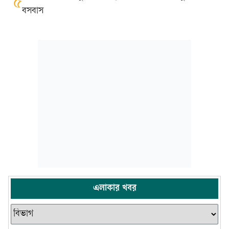
৫
বসবাস
এলাকার খবর