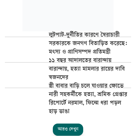
লুটপাট-দুর্নীতির কারণে স্বৈরাচারী
সরকারকে জনগণ বিতাড়িত করেছে:
মৎস্য ও প্রাণিসম্পদ প্রতিমন্ত্রী
১১ বছর আদালতের বারান্দায়
বারান্দায়, হত্যা মামলার রায়ের দাবি
স্বজনদের
স্ত্রী বাবার বাড়ি চলে যাওয়ার ক্ষোভে
নারী সহকর্মীকে হত্যা, শ্রমিক গ্রেপ্তার
রিপোর্টে নরমাল, ফিল্মে ধরা পড়ল
হাড় ভাঙা
আরও দেখুন