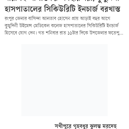
হাসপাতালের সিকিউরিটি ইনচার্জ বরখাস্ত
রংপুর জেলার বাসিন্দা আলতাব হোসেন প্রায় আড়াই বছর আগে
কুমুদিনী উইমেন্স মেডিকেল কলেজ হাসপাতালের সিকিউরিটি ইনচার্জ
হিসেবে যোগ দেন। গত শনিবার রাত ১১টার দিকে উপজেলার ফতেপুর
ইউনিয়নের মুশুরিয়াঘোনা এলাকায় এক নারীর সঙ্গে আলতাব
হোসেনকে আপত্তিকর অবস্থায় দেখতে পেয়ে এলাকাবাসী আটক করে।
সখীপুরে গৃহবধূর ঝুলন্ত মরদেহ