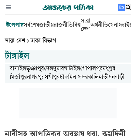
En
সারা
ইপেপার
সর্বশেষ
জাতীয়
রাজনীতি
বিশ্ব
অর্থনীতি
খেলা
ফ্যাক্টচ
দেশ
সারা দেশ
ঢাকা বিভাগ
টাঙ্গাইল
বাসাইল
ভূঞাপুর
দেলদুয়ার
ঘাটাইল
গোপালপুর
মধুপুর
মির্জাপুর
নাগরপুর
সখীপুর
টাঙ্গাইল সদর
কালিহাতী
ধনবাড়ী
নারীসহ আপত্তিকর অবস্থায় ধরা, কুমুদিনী