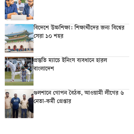
বিদেশে উচ্চশিক্ষা: শিক্ষার্থীদের জন্য বিশ্বের
সেরা ১০ শহর
প্রস্তুতি ম্যাচে ইনিংস ব্যবধানে হারল
বাংলাদেশ
গুলশানে গোপন বৈঠক, আওয়ামী লীগের ৬
নেতা-কর্মী গ্রেপ্তার