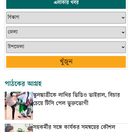
এলাকার খবর
খুঁজুন
পাঠকের আগ্রহ
স্কুলছাত্রীকে লাথির ভিডিও ভাইরাল, বিচার
চেয়ে টিসি পেল ভুক্তভোগী
সহকর্মীর সঙ্গে কার্যকর সমন্বয়ের কৌশল