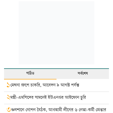
পঠিত
সর্বশেষ
১
মেঘনা গ্রুপে চাকরি, আবেদন ৯ আগস্ট পর্যন্ত
২
মন্ত্রী-এমপিদের সামনেই ইউএনওর আইফোন চুরি
৩
গুলশানে গোপন বৈঠক, আওয়ামী লীগের ৬ নেতা-কর্মী গ্রেপ্তার