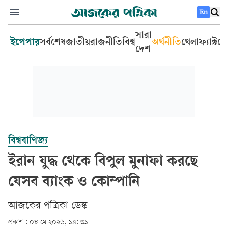
En
সারা
ইপেপার
সর্বশেষ
জাতীয়
রাজনীতি
বিশ্ব
অর্থনীতি
খেলা
ফ্যাক্টচ
দেশ
বিশ্ববাণিজ্য
ইরান যুদ্ধ থেকে বিপুল মুনাফা করছে
যেসব ব্যাংক ও কোম্পানি
আজকের পত্রিকা ডেস্ক­
প্রকাশ :
০৮ মে ২০২৬, ১৪: ৩১