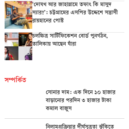
‘দোযখ আর জাহান্নামে তফাৎ কি মাসুদ
স্যার?’: চট্টগ্রামের এসপির উদ্দেশে সন্ত্রাসী
রায়হানের পোস্ট
চলচ্চিত্র সার্টিফিকেশন বোর্ড পুনর্গঠন,
তালিকায় আছেন যাঁরা
সম্পর্কিত
সোনার দাম: এক দিনে ১০ হাজার
বাড়ানোর পরদিন ৩ হাজার টাকা
কমাল বাজুস
নিলামপ্রক্রিয়ার দীর্ঘসূত্রতা ঝুঁকিতে