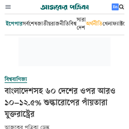
En
সারা
ইপেপার
সর্বশেষ
জাতীয়
রাজনীতি
বিশ্ব
অর্থনীতি
খেলা
ফ্যাক্টচ
দেশ
বিশ্ববাণিজ্য
বাংলাদেশসহ ৬০ দেশের ওপর আরও
১০–১২.৫% শুল্কারোপের পাঁয়তারা
যুক্তরাষ্ট্রের
আজকের পত্রিকা ডেস্ক­