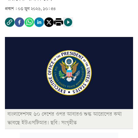
প্রকাশ :
০৩ জুন ২০২৬, ১০: ৫৪
বাংলাদেশসহ ৬০ দেশের ওপর আবারও শুল্ক আরোপের কথা
ভাবছে ইউএসটিআর। ছবি: সংগৃহীত