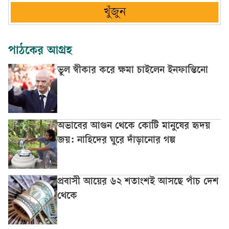
খুঁজুন
পাঠকের আগ্রহ
ভুল স্বীকার করে ক্ষমা চাইলেন ইনফান্তিনো
অভাবের আগুন থেকে কোটি মানুষের হৃদয়
জয়: নাহিদের ঘুরে দাঁড়ানোর গল্প
প্রবাসী আয়ের ৬২ শতাংশই আসছে পাঁচ দেশ
থেকে