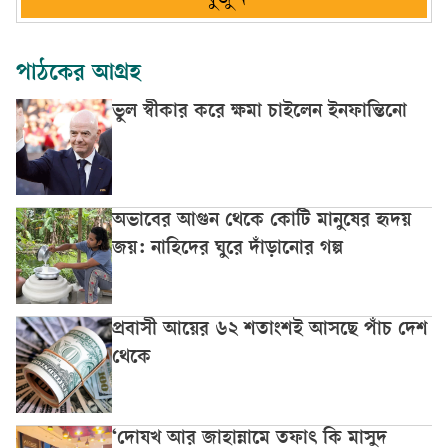
পাঠকের আগ্রহ
ভুল স্বীকার করে ক্ষমা চাইলেন ইনফান্তিনো
অভাবের আগুন থেকে কোটি মানুষের হৃদয়
জয়: নাহিদের ঘুরে দাঁড়ানোর গল্প
প্রবাসী আয়ের ৬২ শতাংশই আসছে পাঁচ দেশ
থেকে
‘দোযখ আর জাহান্নামে তফাৎ কি মাসুদ