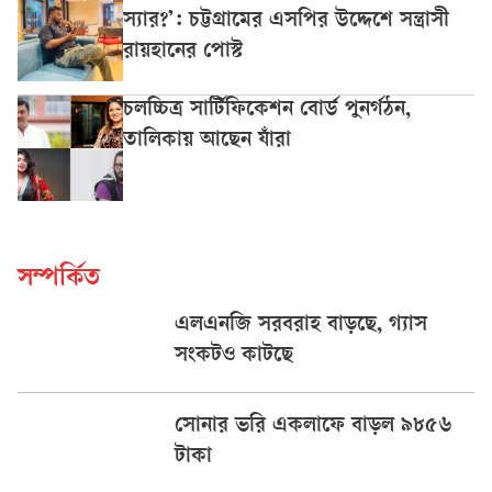
স্যার?’: চট্টগ্রামের এসপির উদ্দেশে সন্ত্রাসী
রায়হানের পোস্ট
চলচ্চিত্র সার্টিফিকেশন বোর্ড পুনর্গঠন,
তালিকায় আছেন যাঁরা
সম্পর্কিত
এলএনজি সরবরাহ বাড়ছে, গ্যাস
সংকটও কাটছে
সোনার ভরি একলাফে বাড়ল ৯৮৫৬
টাকা