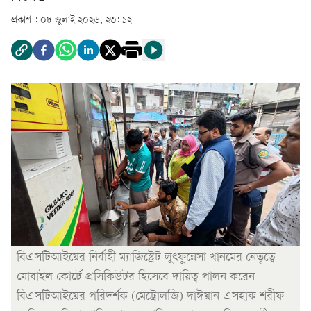
প্রকাশ :
০৮ জুলাই ২০২৬, ২৩: ১২
বিএসটিআইয়ের নির্বাহী ম্যাজিস্ট্রেট লুৎফুন্নেসা খানমের নেতৃত্বে
মোবাইল কোর্টে প্রসিকিউটর হিসেবে দায়িত্ব পালন করেন
বিএসটিআইয়ের পরিদর্শক (মেট্রোলজি) দাঈয়ান এসহাক শরীফ