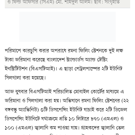
ও ফিল্ড অফিসার (সিএম) মো. শহিদুল আলম। ছবি: সংগৃহীত
পরিমাপে কারচুপি করার অপরাধে রমনা ফিলিং স্টেশনকে দুই লক্ষ
টাকা জরিমানা করেছে বাংলাদেশ স্ট্যান্ডার্ডস অ্যান্ড টেস্টিং
ইনস্টিটিউশন (বিএসটিআই)। এ ছাড়া পেট্রলপাম্পের ২টি ইউনিট
সিলগালা করা হয়েছে।
আজ বুধবার বিএসটিআই পরিচালিত মোবাইল কোর্টের মাধ্যমে এ
জরিমানা ও সিলগালা করা হয়। অভিযানে রমনা ফিলিং স্টেশনের (২২
বঙ্গবন্ধু অ্যাভিনিউ) ৩টি ডিসপেন্সিং ইউনিট যাচাই করে ২টি ডিজেল
ডিসপেন্সিং ইউনিটে যথাক্রমে প্রতি ১০ লিটারে ৮৭০ (এমএল) ও
১০০ (এমএল) জ্বালানি কম পাওয়া যায়। গ্রাহকদের জ্বালানি তেল