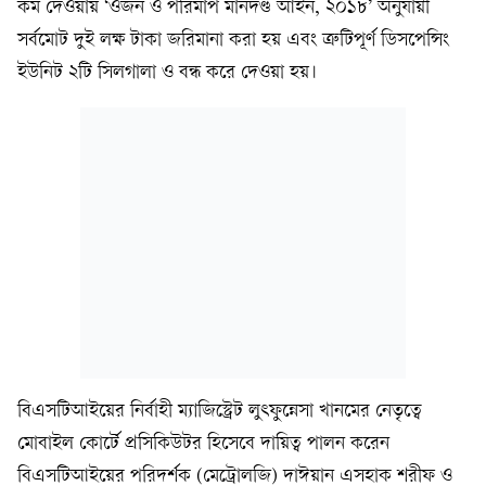
কম দেওয়ায় ‘ওজন ও পরিমাপ মানদণ্ড আইন, ২০১৮’ অনুযায়ী
সর্বমোট দুই লক্ষ টাকা জরিমানা করা হয় এবং ত্রুটিপূর্ণ ডিসপেন্সিং
ইউনিট ২টি সিলগালা ও বন্ধ করে দেওয়া হয়।
বিএসটিআইয়ের নির্বাহী ম্যাজিস্ট্রেট লুৎফুন্নেসা খানমের নেতৃত্বে
মোবাইল কোর্টে প্রসিকিউটর হিসেবে দায়িত্ব পালন করেন
বিএসটিআইয়ের পরিদর্শক (মেট্রোলজি) দাঈয়ান এসহাক শরীফ ও