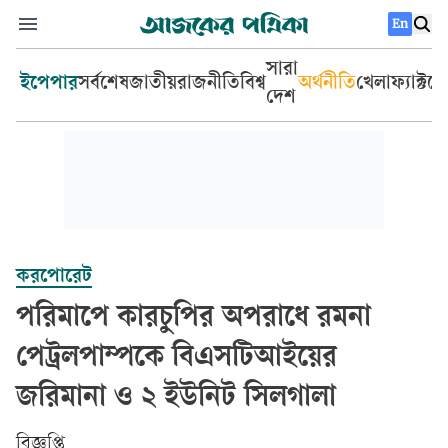
En
সারা
ইপেপার
সর্বশেষ
জাতীয়
রাজনীতি
বিশ্ব
অর্থনীতি
খেলা
ফ্যাক্টচ
দেশ
করপোরেট
পরিমাপে কারচুপির অপরাধে রমনা
পেট্রলপাম্পকে বিএসটিআইয়ের
জরিমানা ও ২ ইউনিট সিলগালা
বিজ্ঞপ্তি