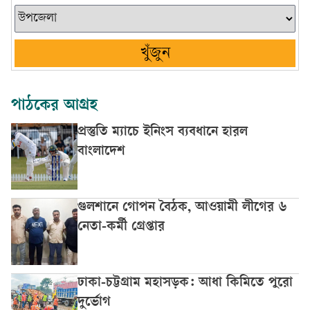
খুঁজুন
পাঠকের আগ্রহ
প্রস্তুতি ম্যাচে ইনিংস ব্যবধানে হারল
বাংলাদেশ
গুলশানে গোপন বৈঠক, আওয়ামী লীগের ৬
নেতা-কর্মী গ্রেপ্তার
ঢাকা-চট্টগ্রাম মহাসড়ক: আধা কিমিতে পুরো
দুর্ভোগ