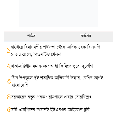
পঠিত
সর্বশেষ
নাটোরে বিমানমন্ত্রীর পথসভা থেকে আটক যুবক বিএনপি
১
নেতার ছেলে, পিস্তলটিও খেলনা
২
ঢাকা-চট্টগ্রাম মহাসড়ক: আধা কিমিতে পুরো দুর্ভোগ
গ্রিস উপকূলে দুই শতাধিক অভিবাসী উদ্ধার, বেশির ভাগই
৩
বাংলাদেশি
৪
সরকারের নতুন প্রকল্প: রামপালে এবার সৌরবিদ্যুৎ
৫
মন্ত্রী-এমপিদের সামনেই ইউএনওর আইফোন চুরি