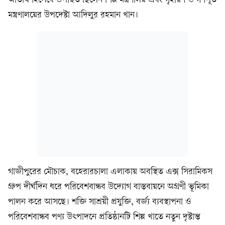
অতিথি হিসেবে উপস্থিত ছিলেন শিল্প মন্ত্রণালয় এবং গৃহায়ণ ও গণপূর্ত
মন্ত্রণালয়ের উপদেষ্টা আদিলুর রহমান খান।
গাজীপুরের মৌচাক, বহেরারচালা এলাকায় অবস্থিত এক্স সিরামিকস
গ্রুপ দীর্ঘদিন ধরে পরিবেশবান্ধব উদ্যোগ বাস্তবায়নে অগ্রণী ভূমিকা
পালন করে আসছে। শক্তি সাশ্রয়ী প্রযুক্তি, বর্জ্য ব্যবস্থাপনা ও
পরিবেশবান্ধব পণ্য উৎপাদনে প্রতিষ্ঠানটি শিল্প খাতে নতুন দৃষ্টান্ত